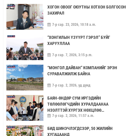
ХОГОН ОВООГ ОЮУТНЫ ХОТХОН БОЛГОСОН
ЗАХИРАЛ
7-р сар. 23, 2026, 10:18 a.m.
“ХОНГИЛЫН ҮЗҮҮРТ ГЭРЭЛ” БУЙГ
ХАРУУЛЛАА
7-р сар. 7, 2026, 3:15 p.m.
“МОНГОЛ ДАЙВАН” КОМПАНИЙГ ЭРЭН
СУРАВАЛЖИЛЖ БАЙНА
7-р сар. 2, 2026, үд дунд
БАЯН-ӨНДӨР СУМ ИРГЭДИЙН
ТӨЛӨӨЛӨГЧДИЙН ХУРАЛДААНАА
НЭЭЛТТЭЙ ХҮРГЭХ НӨХЦЛӨӨ
7-р сар. 2, 2026, 11:57 a.m.
САЙЖРУУЛААЧ
БИД ШИНЭЧЛЭГДСЭЭР, 50 ЖИЛИЙН
ХУГАЦААНД