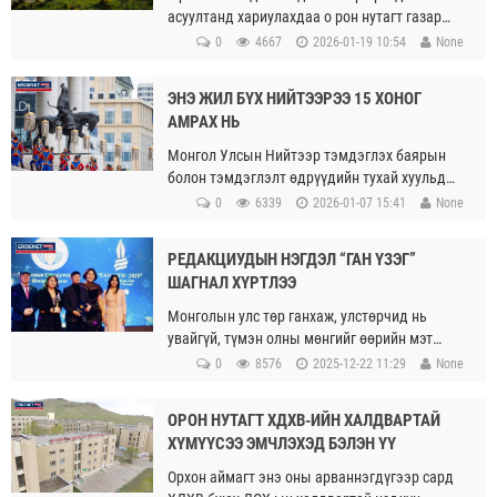
асуултанд хариулахдаа о рон нутагт газар
олгох эрх мэдлийг шилжүүлж байна гэж
0
4667
2026-01-19 10:54
None
онцолсон
ЭНЭ ЖИЛ БҮХ НИЙТЭЭРЭЭ 15 ХОНОГ
АМРАХ НЬ
Монгол Улсын Нийтээр тэмдэглэх баярын
болон тэмдэглэлт өдрүүдийн тухай хуульд
зааснаар жил бүр тодорхой тэмдэглэлт
0
6339
2026-01-07 15:41
None
өдрүүд болон баярын өдрүүдээр бүх
нийтээр амардаг.
РЕДАКЦИУДЫН НЭГДЭЛ “ГАН ҮЗЭГ”
ШАГНАЛ ХҮРТЛЭЭ
Монголын улс төр ганхаж, улстөрчид нь
увайгүй, түмэн олны мөнгийг өөрийн мэт
дураар тонгочуулж, хуулийг гажуудуулж
0
8576
2025-12-22 11:29
None
эхэлсэн тогтолцоонд хамгийн ихээр
нэрвэгддэг салбар бол хэвлэл
ОРОН НУТАГТ ХДХВ-ИЙН ХАЛДВАРТАЙ
мэдээллийнхэн гэдгийг бид харж байна.
ХҮМҮҮСЭЭ ЭМЧЛЭХЭД БЭЛЭН ҮҮ
Орхон аймагт энэ оны арваннэгдүгээр сард