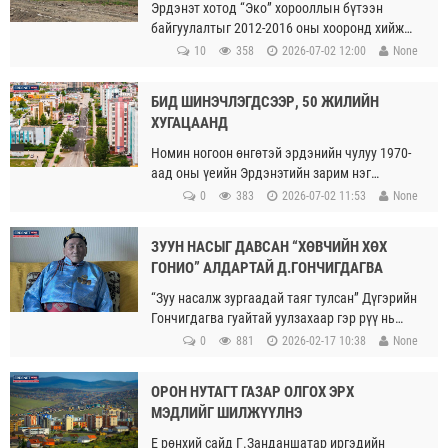
Эрдэнэт хотод “Эко” хорооллын бүтээн
байгуулалтыг 2012-2016 оны хооронд хийж
хэрэгжүүлсэн “Монгол Дайван” ХХК-ийг
10
358
2026-07-02 12:00
None
аймгийн ЗДТГ-ын Хууль эрх зүйн хэлтсээс
эрэн сурвалжилж байгаа талаар мэдээлэл
БИД ШИНЭЧЛЭГДСЭЭР, 50 ЖИЛИЙН
хийлээ.
ХУГАЦААНД
Номин ногоон өнгөтэй эрдэнийн чулуу 1970-
аад оны үеийн Эрдэнэтийн зарим нэг
айлуудын авдарын мухарт байсан гэдгийг,
0
383
2026-07-02 11:53
None
одоо ч бий хэмээн мөрийцөхөд ч алдахгүй.
ЗУУН НАСЫГ ДАВСАН “ХӨВЧИЙН ХӨХ
ГОНИО” АЛДАРТАЙ Д.ГОНЧИГДАГВА
“Зуу насалж зургаадай таяг тулсан” Дүгэрийн
Гончигдагва гуайтай уулзахаар гэр рүү нь
явж байхдаа баярлах бахдах сэтгэл төрж
0
881
2026-02-17 10:38
None
байлаа.
ОРОН НУТАГТ ГАЗАР ОЛГОХ ЭРХ
МЭДЛИЙГ ШИЛЖҮҮЛНЭ
Е рөнхий сайд Г.Занданшатар иргэдийн