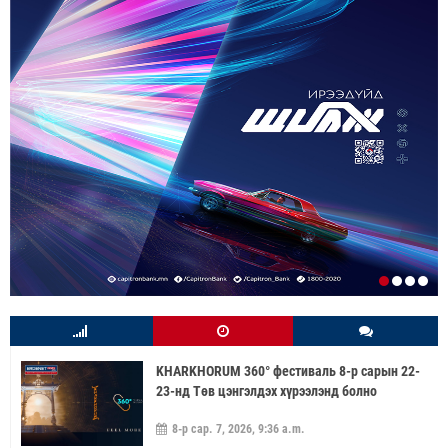
KHARKHORUM 360° фестиваль 8-р сарын 22-
23-нд Төв цэнгэлдэх хүрээлэнд болно
8-р сар. 7, 2026, 9:36 a.m.