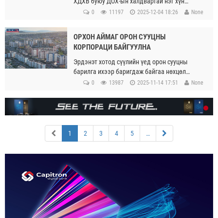
ХДХВ буюу ДОХ-ын халдвартай нэг хүн
илэрсэн тухай аймгийн Нийгэм эдийн
0
11197
2025-12-04 18:26
None
засгийн байдлын статистикийн мэдээлэлд
дурьджээ.
ОРХОН АЙМАГ ОРОН СУУЦНЫ
КОРПОРАЦИ БАЙГУУЛНА
Эрдэнэт хотод сүүлийн үед орон сууцны
барилга ихээр баригдаж байгаа нөхцөл
байдлатай уялдуулан төрөөс иргэдээ
0
13987
2025-11-14 17:51
None
чанартай орон сууцаар хангахад эрх зүйн
найдвартай ажиллах тал дээр Орон сууцны
Корпораци байгуулах шаардлага гараад
байгаа аж.
(current)
1
2
3
4
5
…