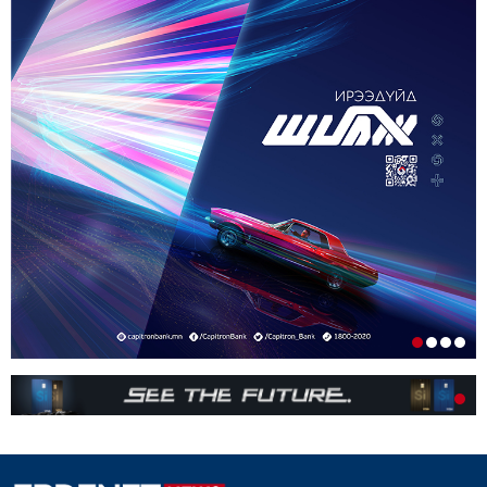
ОРОН НУТАГТ ГАЗАР ОЛГОХ ЭРХ МЭДЛИЙГ
ШИЛЖҮҮЛНЭ
1-р сар. 19, 2026, 10:54 a.m.
ТЭТГЭВРИЙН ЗЭЭЛИЙН ХҮҮГ БУУРУУЛАХ,
УРТАСГАХ ЧИГЛЭЛЭЭР АЖИЛЛАНА
1-р сар. 19, 2026, 10:52 a.m.
ИРГЭДИЙН НЭРИЙН ДАНСНЫ
ХУРИМТЛАЛЫГ НЭГ САЯД ХҮРГЭНЭ
1-р сар. 19, 2026, 10:48 a.m.
ЭНЭ ЖИЛ БҮХ НИЙТЭЭРЭЭ 15 ХОНОГ АМРАХ
НЬ
1-р сар. 7, 2026, 3:41 p.m.
РЕДАКЦИУДЫН НЭГДЭЛ “ГАН ҮЗЭГ”
ШАГНАЛ ХҮРТЛЭЭ