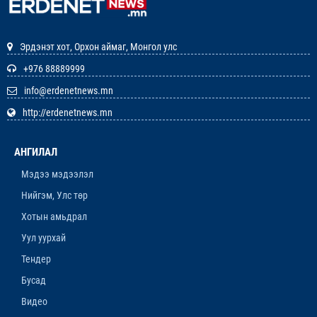
12-р сар. 22, 2025, 11:29 a.m.
Эрдэнэт хот, Орхон аймаг, Монгол улс
ЗАРЛАЛ
+976 88889999
info@erdenetnews.mn
12-р сар. 19, 2025, 3:20 p.m.
http://erdenetnews.mn
ОРХОН АЙМГИЙН ТӨСВИЙН ЕРӨНХИЙЛӨН
ЗАХИРАГЧИЙН 2026 ОНЫ ХУДАЛДАН АВАХ
АНГИЛАЛ
АЖИЛЛАГААНЫ ТӨЛӨВЛӨГӨӨ БАТЛАГДЛАА
12-р сар. 16, 2025, 9:47 a.m.
Мэдээ мэдээлэл
Нийгэм, Улс төр
ЛАНЖГАР ҮЙЛДВЭР МААНЬ
ЭРДЭНЭТЧҮҮДЭЭС ӨГӨӨЖ ХИШГЭЭ
Хотын амьдрал
ХАРАМЛАСААР Л БАЙХ УУ
Уул уурхай
12-р сар. 11, 2025, 4:06 p.m.
Тендер
ОРОН НУТАГТ ХДХВ-ИЙН ХАЛДВАРТАЙ
Бусад
ХҮМҮҮСЭЭ ЭМЧЛЭХЭД БЭЛЭН ҮҮ
Видео
12-р сар. 4, 2025, 6:26 p.m.