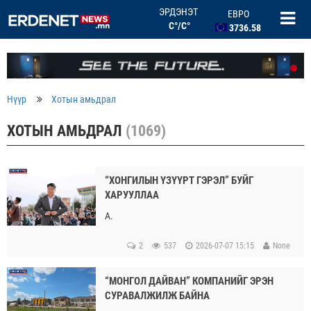
ЭРДЭНЭТ
ЕВРО
C°/C°
3736.58
БНХАУ ЮАНЬ
506.33
ОХУ РУБЛЬ
46.46
БНСУ ВОН
Нүүр
Хотын амьдрал
2.67
ХОТЫН АМЬДРАЛ
(1069)
“ХОНГИЛЫН ҮЗҮҮРТ ГЭРЭЛ” БУЙГ
ХАРУУЛЛАА
А.
2
537
2026-07-07 15:15
None
“МОНГОЛ ДАЙВАН” КОМПАНИЙГ ЭРЭН
СУРАВАЛЖИЛЖ БАЙНА