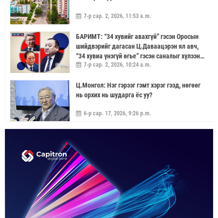
7-р сар. 2, 2026, 11:53 a.m.
БАРИМТ: “34 хувийг авахгүй” гэсэн Оросын
шийдвэрийг дагасан Ц.Даваацэрэн ял авч,
“34 хувиа үнэгүй өгье” гэсэн саналыг хүлээн
7-р сар. 2, 2026, 10:24 a.m.
аваагүй хүмүүс хариуцлагагүй үлдэв
Ц.Монгол: Нэг гэрээг гэмт хэрэг гээд, нөгөөг
нь орхих нь шударга ёс уу?
6-р сар. 17, 2026, 9:26 p.m.
МОНГОЛ УЛС “ЭРДЭНЭТ ҮЙЛДВЭР”-ЭЭР
ДАМЖУУЛААД ЗЭС ХАЙЛУУЛАХ
ҮЙЛДВЭРИЙН ХЭДЭН ХУВИЙГ ЭЗЭМШИХ ВЭ
5-р сар. 21, 2026, 11:40 a.m.
ГЭДЭГ АСУУДАЛ ГАРЧ ИРНЭ
ЗУУН НАСЫГ ДАВСАН “ХӨВЧИЙН ХӨХ
ГОНИО” АЛДАРТАЙ Д.ГОНЧИГДАГВА
2-р сар. 17, 2026, 10:38 a.m.