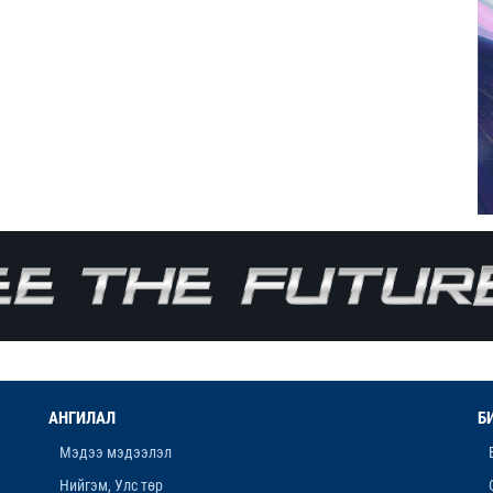
АНГИЛАЛ
Б
Мэдээ мэдээлэл
Нийгэм, Улс төр