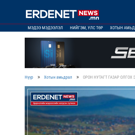
МЭДЭЭ МЭДЭЭЛЭЛ
НИЙГЭМ, УЛС ТӨР
ХОТЫН АМЬД
Нүүр
Хотын амьдрал
ОРОН НУТАГТ ГАЗАР ОЛГО