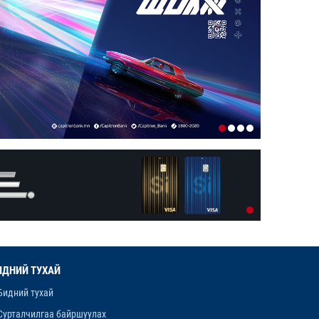
1-р сар. 19, 2026, 10:54 a.m.
ТЭТГЭВРИЙН ЗЭЭЛИЙН ХҮҮГ
БУУРУУЛАХ, УРТАСГАХ ЧИГЛЭЛЭЭР
АЖИЛЛАНА
1-р сар. 19, 2026, 10:52 a.m.
ИРГЭДИЙН НЭРИЙН ДАНСНЫ
ХУРИМТЛАЛЫГ НЭГ САЯД ХҮРГЭНЭ
1-р сар. 19, 2026, 10:48 a.m.
ЭНЭ ЖИЛ БҮХ НИЙТЭЭРЭЭ 15 ХОНОГ
АМРАХ НЬ
1-р сар. 7, 2026, 3:41 p.m.
РЕДАКЦИУДЫН НЭГДЭЛ “ГАН ҮЗЭГ”
ШАГНАЛ ХҮРТЛЭЭ
ИДНИЙ ТУХАЙ
12-р сар. 22, 2025, 11:29 a.m.
Бидний тухай
Сурталчилгаа байршуулах