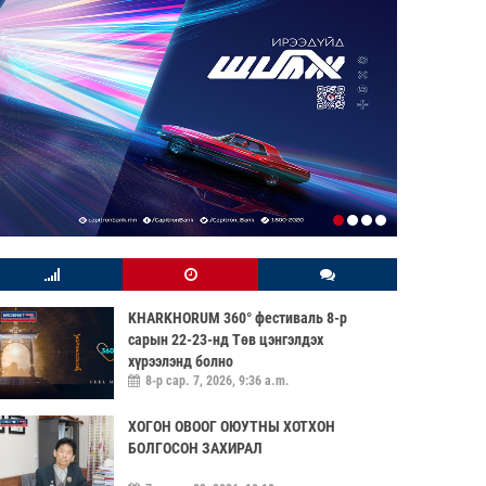
KHARKHORUM 360° фестиваль 8-р
сарын 22-23-нд Төв цэнгэлдэх
хүрээлэнд болно
8-р сар. 7, 2026, 9:36 a.m.
ХОГОН ОВООГ ОЮУТНЫ ХОТХОН
БОЛГОСОН ЗАХИРАЛ