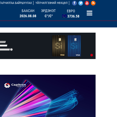
АНУ ДОЛЛАР
ТАЛЧИЛГАА БАЙРШУУЛАХ
ҮЙЛЧИЛГЭЭНИЙ НӨХЦӨЛ
3527.07
БААСАН
ЭРДЭНЭТ
ЕВРО
2026.08.08
C°/C°
3736.58
БНХАУ ЮАНЬ
506.33
ОХУ РУБЛЬ
46.46
БНСУ ВОН
2.67