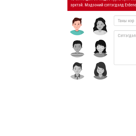
эрхтэй. Мэдээний сэтгэгдэлд Erden