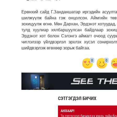
Е
рөнхий сайд
Г.Занданшатар иргэдийн асуулт
шилжүүлж байна
гэж онцолсон
. Аймгийн төв
зохицуулж өгнө. Мөн Дархан, Эрдэнэт хотуудад,
тулд хуулиар хялбаршуулсан байдлаар зохиц
Эрдэнэт хот болон Сэлэнгэ аймагт очоод суур
чиглэлээр үйлдвэрлэл эрхлэх хүсэл сонирхол
шийдвэрлэж өгөхөөр зорьж байгаа.
0
0
СЭТГЭГДЭЛ БИЧИХ
АНХААР!
Та сэтгэгдэл бичихдээ хууль зүйн бо