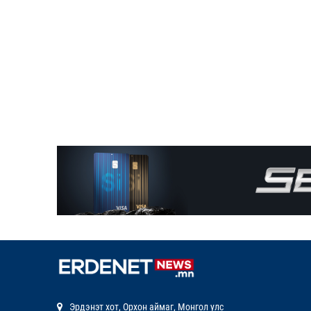
Эрдэнэт хот, Орхон аймаг, Монгол улс