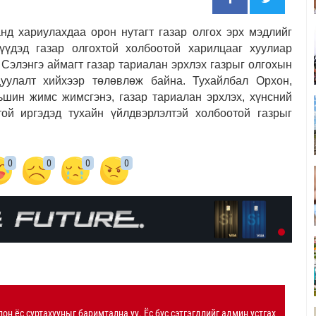
анд хариулахдаа о
рон нутагт газар олгох эрх мэдлийг
үүдэд газар олгохтой холбоотой харилцааг хуулиар
 Сэлэнгэ аймагт газар тариалан эрхлэх газрыг олгохын
уулалт хийхээр төлөвлөж байна. Тухайлбал Орхон,
ьшин жимс жимсгэнэ, газар тариалан эрхлэх, хүнсний
той иргэдэд тухайн үйлдвэрлэлтэй холбоотой газрыг
0
0
0
0
лон ёс суртахууныг баримтална уу. Ёс бус сэтгэгдлийг админ устгах