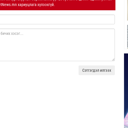
etNews.mn хариуцлага хүлээхгүй.
Сэтгэгдэл илгээх