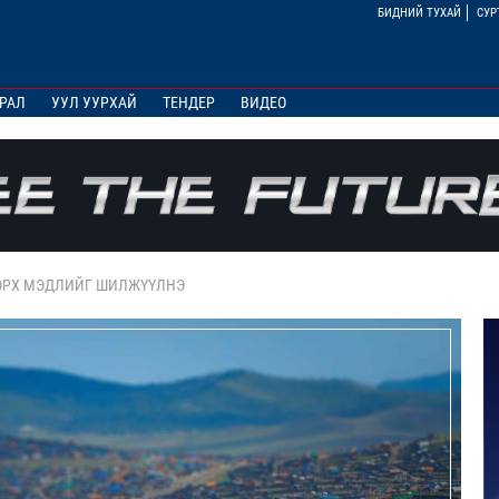
БИДНИЙ ТУХАЙ
СУР
РАЛ
УУЛ УУРХАЙ
ТЕНДЕР
ВИДЕО
Х ЭРХ МЭДЛИЙГ ШИЛЖҮҮЛНЭ