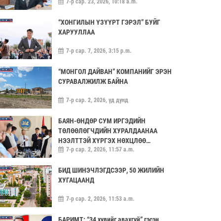
7-р сар. 23, 2026, 10:18 a.m.
“ХОНГИЛЫН ҮЗҮҮРТ ГЭРЭЛ” БУЙГ
ХАРУУЛЛАА
7-р сар. 7, 2026, 3:15 p.m.
“МОНГОЛ ДАЙВАН” КОМПАНИЙГ ЭРЭН
СУРАВАЛЖИЛЖ БАЙНА
7-р сар. 2, 2026, үд дунд
БАЯН-ӨНДӨР СУМ ИРГЭДИЙН
ТӨЛӨӨЛӨГЧДИЙН ХУРАЛДААНАА
НЭЭЛТТЭЙ ХҮРГЭХ НӨХЦЛӨӨ
7-р сар. 2, 2026, 11:57 a.m.
САЙЖРУУЛААЧ
БИД ШИНЭЧЛЭГДСЭЭР, 50 ЖИЛИЙН
ХУГАЦААНД
7-р сар. 2, 2026, 11:53 a.m.
БАРИМТ: “34 хувийг авахгүй” гэсэн