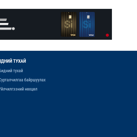
ОРХОН АЙМГИЙН ТӨСВИЙН
ЕРӨНХИЙЛӨН ЗАХИРАГЧИЙН 2026
ОНЫ ХУДАЛДАН АВАХ АЖИЛЛАГААНЫ
12-р сар. 16, 2025, 9:47 a.m.
ТӨЛӨВЛӨГӨӨ БАТЛАГДЛАА
ЛАНЖГАР ҮЙЛДВЭР МААНЬ
ЭРДЭНЭТЧҮҮДЭЭС ӨГӨӨЖ ХИШГЭЭ
ХАРАМЛАСААР Л БАЙХ УУ
12-р сар. 11, 2025, 4:06 p.m.
ИДНИЙ ТУХАЙ
ОРОН НУТАГТ ХДХВ-ИЙН ХАЛДВАРТАЙ
ХҮМҮҮСЭЭ ЭМЧЛЭХЭД БЭЛЭН ҮҮ
Бидний тухай
12-р сар. 4, 2025, 6:26 p.m.
Сурталчилгаа байршуулах
Үйлчилгээний нөхцөл
“ЯНЗАГА” ЗУСЛАНГ 25 ТЭРБУМ
ТӨГРӨГӨӨР БҮРЭН ШИНЭЧИЛНЭ
11-р сар. 14, 2025, 5:53 p.m.
ОРХОН АЙМАГ ОРОН СУУЦНЫ
КОРПОРАЦИ БАЙГУУЛНА