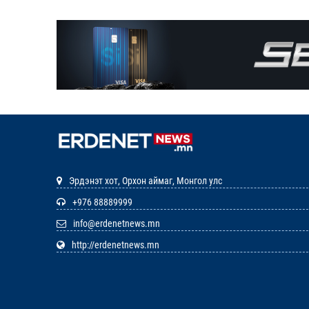
Эрдэнэт хот, Орхон аймаг, Монгол улс
+976 88889999
info@erdenetnews.mn
http://erdenetnews.mn