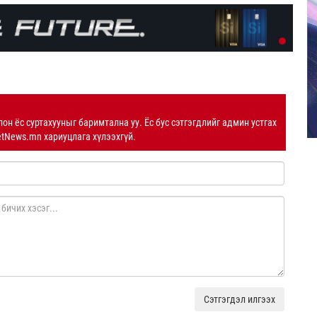
лон ёс суртахууныг баримтална уу. Ёс бус сэтгэгдлийг админ устгах
etNews.mn хариуцлага хүлээхгүй.
Сэтгэгдэл илгээх