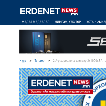
МЭДЭЭ МЭДЭЭЛЭЛ
НИЙГЭМ, УЛС ТӨР
ХОТЫН АМЬД
Нүүр
Тендер
2-А-р хороололд шинээр 2х1000кВА т