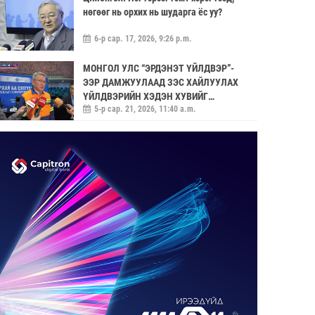
нөгөөг нь орхих нь шударга ёс уу?
6-р сар. 17, 2026, 9:26 p.m.
МОНГОЛ УЛС “ЭРДЭНЭТ ҮЙЛДВЭР”-
ЭЭР ДАМЖУУЛААД ЗЭС ХАЙЛУУЛАХ
ҮЙЛДВЭРИЙН ХЭДЭН ХУВИЙГ
5-р сар. 21, 2026, 11:40 a.m.
ЭЗЭМШИХ ВЭ ГЭДЭГ АСУУДАЛ ГАРЧ
ИРНЭ
ЗУУН НАСЫГ ДАВСАН “ХӨВЧИЙН ХӨХ
ГОНИО” АЛДАРТАЙ Д.ГОНЧИГДАГВА
2-р сар. 17, 2026, 10:38 a.m.
ОРОН НУТАГТ ГАЗАР ОЛГОХ ЭРХ
МЭДЛИЙГ ШИЛЖҮҮЛНЭ
1-р сар. 19, 2026, 10:54 a.m.
ТЭТГЭВРИЙН ЗЭЭЛИЙН ХҮҮГ
БУУРУУЛАХ, УРТАСГАХ ЧИГЛЭЛЭЭР
АЖИЛЛАНА