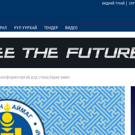
БИДНИЙ ТУХАЙ
СУР
РАЛ
УУЛ УУРХАЙ
ТЕНДЕР
ВИДЕО
рансформатортай дэд станц барих ажил