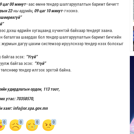
9 цаг 00 минут
–аас өмнө тендер шалгаруулалтын баримт бичигт
арын 22
-ны өдрийн
, 09 цаг 10 минут
-т
нээнэ.
шөөрөхгүй”
й”
ээс дээш өдрийн хугацаанд хүчинтэй байхаар тендерт заана.
н баталгаа шаардах бол тендер шалгаруулалтын баримт бичгийн
х журмын дагуу цахим системээр ирүүлснээр тендер нээх болохыг
 байгаа эсэх:
“Үгүй”
уулж байгаа эсэх:
“Үгүй”
өлснөөр тендер илгээх эрхтэй байна.
гийн удирдлагын ордон, 113 тоот,
их утас: 70358570,
н хаяг:
info@or.spa.gov.mn
0
0
0
0