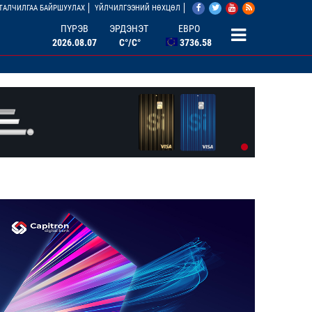
АНУ ДОЛЛАР
ТАЛЧИЛГАА БАЙРШУУЛАХ
ҮЙЛЧИЛГЭЭНИЙ НӨХЦӨЛ
3527.07
ПҮРЭВ
ЭРДЭНЭТ
ЕВРО
2026.08.07
C°/C°
3736.58
БНХАУ ЮАНЬ
506.33
ОХУ РУБЛЬ
46.46
БНСУ ВОН
2.67