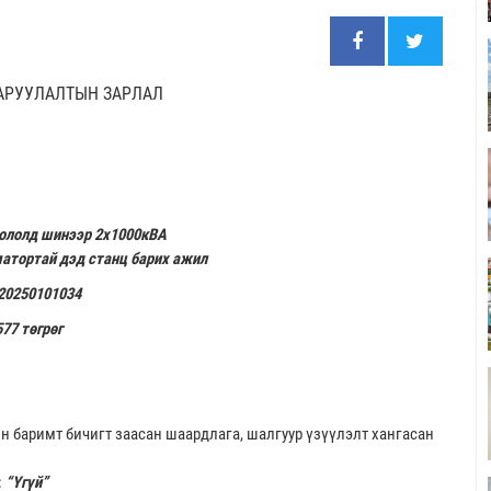
АРУУЛАЛТЫН ЗАРЛАЛ
оололд шинээр 2х1000кВА
атортай дэд станц барих ажил
20250101034
577 төгрөг
н баримт бичигт заасан шаардлага, шалгуур үзүүлэлт хангасан
:
“Үгүй”