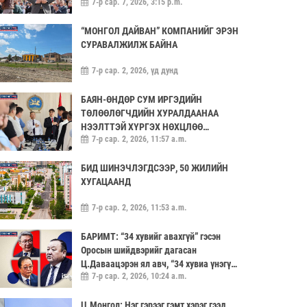
7-р сар. 7, 2026, 3:15 p.m.
“МОНГОЛ ДАЙВАН” КОМПАНИЙГ ЭРЭН
СУРАВАЛЖИЛЖ БАЙНА
7-р сар. 2, 2026, үд дунд
БАЯН-ӨНДӨР СУМ ИРГЭДИЙН
ТӨЛӨӨЛӨГЧДИЙН ХУРАЛДААНАА
НЭЭЛТТЭЙ ХҮРГЭХ НӨХЦЛӨӨ
7-р сар. 2, 2026, 11:57 a.m.
САЙЖРУУЛААЧ
БИД ШИНЭЧЛЭГДСЭЭР, 50 ЖИЛИЙН
ХУГАЦААНД
7-р сар. 2, 2026, 11:53 a.m.
БАРИМТ: “34 хувийг авахгүй” гэсэн
Оросын шийдвэрийг дагасан
Ц.Даваацэрэн ял авч, “34 хувиа үнэгүй
7-р сар. 2, 2026, 10:24 a.m.
өгье” гэсэн саналыг хүлээн аваагүй
хүмүүс хариуцлагагүй үлдэв
Ц.Монгол: Нэг гэрээг гэмт хэрэг гээд,