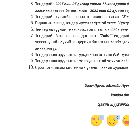
Тендерийг
2025 оны 05 дугаар сарын 22-ны өдрийн 0
зааснаар илгээх ба тендерийг
2025 оны 05 дугаар с
Тендерийн хувилбарт саналыг зөвшөөрөх эсэх:
“Зөв
Гадаадын этгээд тендер ирүүлэх эрхтэй эсэх:
“Эрхгү
Тендер нь түүнийг нээснээс хойш ажлын 30 ба түүн
Тендерийн баталгаа шаардах эсэх:
“Тийм”
Тендерий
заасан үнийн бүхий тендерийн баталгааг холбогдо
анхаарна уу.
Тендер шалгаруулалтыг урьдчилан зохион байгуулж
Тендер шалгаруулалтыг хоёр үе шаттай зохион байг
Оролцогч цахим системийн үйлчилгээний хураамж т
Хаяг: Орхон аймгийн Нут
Холбоо бар
Цахим шуудангий
0
0