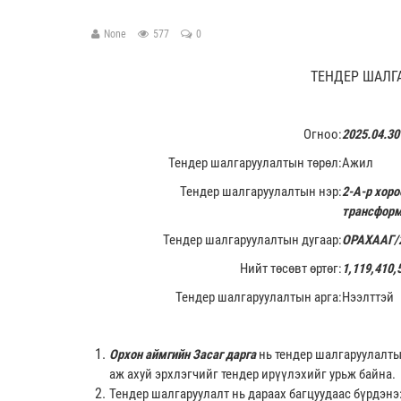
None
577
0
ТЕНДЕР ШАЛГ
Огноо:
2025.04.30
Тендер шалгаруулалтын төрөл:
Ажил
Тендер шалгаруулалтын нэр:
2-А-р хор
трансформ
Тендер шалгаруулалтын дугаар:
ОРАХААГ/
Нийт төсөвт өртөг:
1,119,410,
Тендер шалгаруулалтын арга:
Нээлттэй
Орхон аймгийн Засаг дарга
нь тендер шалгаруулалты
аж ахуй эрхлэгчийг тендер ирүүлэхийг урьж байна.
Тендер шалгаруулалт нь дараах багцуудаас бүрдэнэ