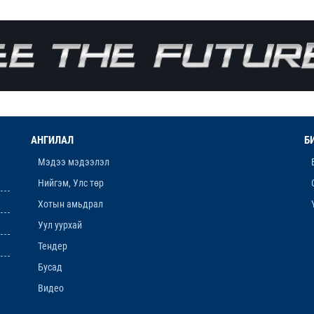
АНГИЛАЛ
Б
Мэдээ мэдээлэл
Нийгэм, Улс төр
Хотын амьдрал
Уул уурхай
Тендер
Бусад
Видео