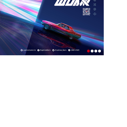
1-р сар. 19, 2026, 10:52 a.m.
ИРГЭДИЙН НЭРИЙН ДАНСНЫ
ХУРИМТЛАЛЫГ НЭГ САЯД ХҮРГЭНЭ
1-р сар. 19, 2026, 10:48 a.m.
ЭНЭ ЖИЛ БҮХ НИЙТЭЭРЭЭ 15 ХОНОГ
АМРАХ НЬ
1-р сар. 7, 2026, 3:41 p.m.
РЕДАКЦИУДЫН НЭГДЭЛ “ГАН ҮЗЭГ”
ШАГНАЛ ХҮРТЛЭЭ
12-р сар. 22, 2025, 11:29 a.m.
ЗАРЛАЛ
12-р сар. 19, 2025, 3:20 p.m.