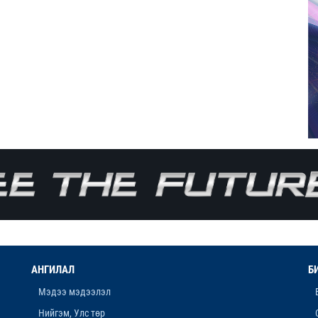
АНГИЛАЛ
Б
Мэдээ мэдээлэл
Нийгэм, Улс төр