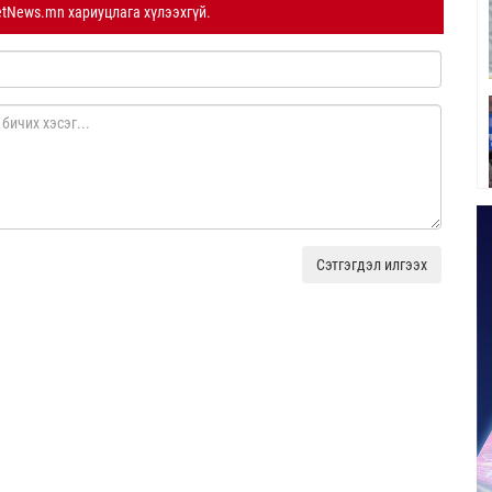
etNews.mn хариуцлага хүлээхгүй.
Сэтгэгдэл илгээх