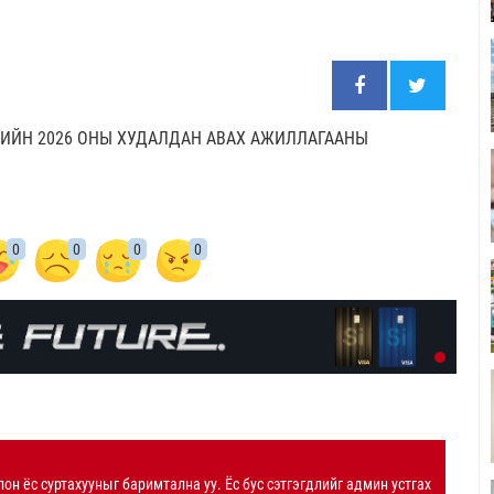
ИЙН 2026 ОНЫ ХУДАЛДАН АВАХ АЖИЛЛАГААНЫ
0
0
0
0
лон ёс суртахууныг баримтална уу. Ёс бус сэтгэгдлийг админ устгах