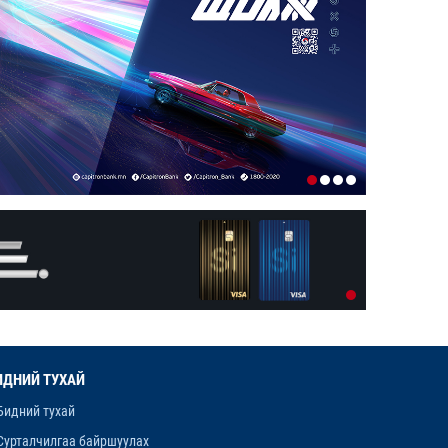
1-р сар. 19, 2026, 10:52 a.m.
ИРГЭДИЙН НЭРИЙН ДАНСНЫ
ХУРИМТЛАЛЫГ НЭГ САЯД ХҮРГЭНЭ
1-р сар. 19, 2026, 10:48 a.m.
ЭНЭ ЖИЛ БҮХ НИЙТЭЭРЭЭ 15 ХОНОГ
АМРАХ НЬ
1-р сар. 7, 2026, 3:41 p.m.
РЕДАКЦИУДЫН НЭГДЭЛ “ГАН ҮЗЭГ”
ШАГНАЛ ХҮРТЛЭЭ
12-р сар. 22, 2025, 11:29 a.m.
ЗАРЛАЛ
ИДНИЙ ТУХАЙ
12-р сар. 19, 2025, 3:20 p.m.
Бидний тухай
Сурталчилгаа байршуулах