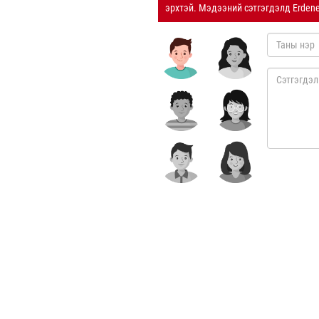
эрхтэй. Мэдээний сэтгэгдэлд Erden