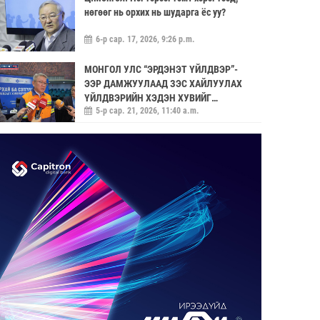
нөгөөг нь орхих нь шударга ёс уу?
6-р сар. 17, 2026, 9:26 p.m.
МОНГОЛ УЛС “ЭРДЭНЭТ ҮЙЛДВЭР”-
ЭЭР ДАМЖУУЛААД ЗЭС ХАЙЛУУЛАХ
ҮЙЛДВЭРИЙН ХЭДЭН ХУВИЙГ
5-р сар. 21, 2026, 11:40 a.m.
ЭЗЭМШИХ ВЭ ГЭДЭГ АСУУДАЛ ГАРЧ
ИРНЭ
ЗУУН НАСЫГ ДАВСАН “ХӨВЧИЙН ХӨХ
ГОНИО” АЛДАРТАЙ Д.ГОНЧИГДАГВА
2-р сар. 17, 2026, 10:38 a.m.
ОРОН НУТАГТ ГАЗАР ОЛГОХ ЭРХ
МЭДЛИЙГ ШИЛЖҮҮЛНЭ
1-р сар. 19, 2026, 10:54 a.m.
ТЭТГЭВРИЙН ЗЭЭЛИЙН ХҮҮГ
БУУРУУЛАХ, УРТАСГАХ ЧИГЛЭЛЭЭР
АЖИЛЛАНА