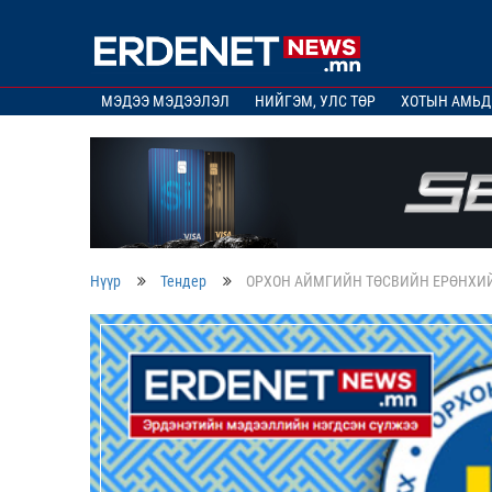
МЭДЭЭ МЭДЭЭЛЭЛ
НИЙГЭМ, УЛС ТӨР
ХОТЫН АМЬД
Нүүр
Тендер
ОРХОН АЙМГИЙН ТӨСВИЙН ЕРӨНХИЙ