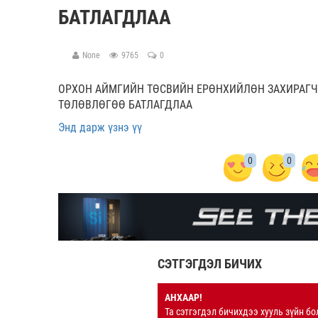
БАТЛАГДЛАА
None
9765
0
ОРХОН АЙМГИЙН ТӨСВИЙН ЕРӨНХИЙЛӨН ЗАХИРАГЧ
ТӨЛӨВЛӨГӨӨ БАТЛАГДЛАА
Энд дарж үзнэ үү
0
0
СЭТГЭГДЭЛ БИЧИХ
АНХААР!
Та сэтгэгдэл бичихдээ хууль зүйн бо