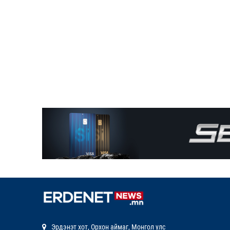
Эрдэнэт хот, Орхон аймаг, Монгол улс