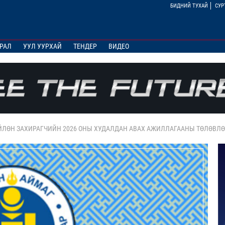
БИДНИЙ ТУХАЙ
СУР
РАЛ
УУЛ УУРХАЙ
ТЕНДЕР
ВИДЕО
ЛӨН ЗАХИРАГЧИЙН 2026 ОНЫ ХУДАЛДАН АВАХ АЖИЛЛАГААНЫ ТӨЛӨВЛӨ