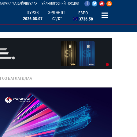
АНУ ДОЛЛАР
ТАЛЧИЛГАА БАЙРШУУЛАХ
ҮЙЛЧИЛГЭЭНИЙ НӨХЦӨЛ
3527.07
ПҮРЭВ
ЭРДЭНЭТ
ЕВРО
2026.08.07
C°/C°
3736.58
БНХАУ ЮАНЬ
506.33
ОХУ РУБЛЬ
46.46
БНСУ ВОН
2.67
ГӨӨ БАТЛАГДЛАА