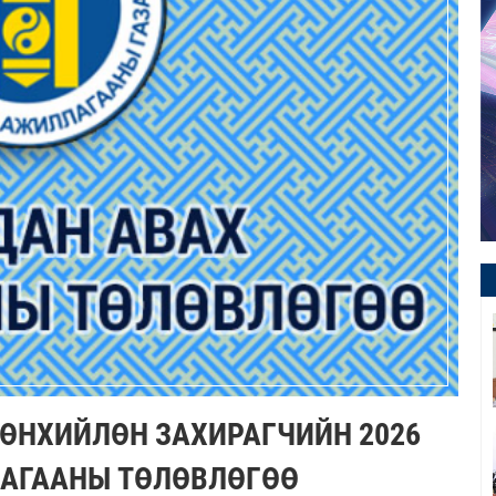
ӨНХИЙЛӨН ЗАХИРАГЧИЙН 2026
АГААНЫ ТӨЛӨВЛӨГӨӨ