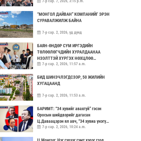
7-р сар. 7, 2026, 3:15 p.m.
“МОНГОЛ ДАЙВАН” КОМПАНИЙГ ЭРЭН
СУРАВАЛЖИЛЖ БАЙНА
7-р сар. 2, 2026, үд дунд
БАЯН-ӨНДӨР СУМ ИРГЭДИЙН
ТӨЛӨӨЛӨГЧДИЙН ХУРАЛДААНАА
НЭЭЛТТЭЙ ХҮРГЭХ НӨХЦЛӨӨ
7-р сар. 2, 2026, 11:57 a.m.
САЙЖРУУЛААЧ
БИД ШИНЭЧЛЭГДСЭЭР, 50 ЖИЛИЙН
ХУГАЦААНД
7-р сар. 2, 2026, 11:53 a.m.
БАРИМТ: “34 хувийг авахгүй” гэсэн
Оросын шийдвэрийг дагасан
Ц.Даваацэрэн ял авч, “34 хувиа үнэгүй
7-р сар. 2, 2026, 10:24 a.m.
өгье” гэсэн саналыг хүлээн аваагүй
хүмүүс хариуцлагагүй үлдэв
Ц.Монгол: Нэг гэрээг гэмт хэрэг гээд,