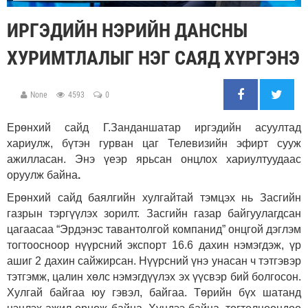
ИРГЭДИЙН НЭРИЙН ДАНСНЫ
ХУРИМТЛАЛЫГ НЭГ САЯД ХҮРГЭНЭ
None
4593
0
Ерөнхий сайд Г.Занданшатар иргэдийн асуултад
хариулж, бүтэн гурван цаг Телевизийн эфирт сууж
ажилласан. Энэ үеэр ярьсан онцлох хариултуудаас
оруулж байна
.
Ерөнхий сайд баялгийн хулгайтай тэмцэх нь Засгийн
газрын тэргүүлэх зорилт. Засгийн газар байгуулагдсан
цагаасаа
“
Эрдэнэс тавантолгой компанид
”
онцгой дэглэм
тогтоосноор нүүрсний экспорт 16.6 дахин нэмэгдэж, үр
ашиг 2 дахин сайжирсан. Нүүрсний үнэ унасан ч тэтгэвэр
тэтгэмж, цалин хөлс нэмэгдүүлэх эх үүсвэр бий болгосон.
Хулгай байгаа юу гэвэл, байгаа. Төрийн бүх шатанд