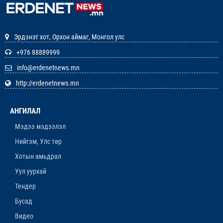
ШАГНАЛ ХҮРТЛЭЭ
12-р сар. 22, 2025, 11:29 a.m.
Эрдэнэт хот, Орхон аймаг, Монгол улс
ЗАРЛАЛ
+976 88889999
info@erdenetnews.mn
12-р сар. 19, 2025, 3:20 p.m.
http://erdenetnews.mn
ОРХОН АЙМГИЙН ТӨСВИЙН ЕРӨНХИЙЛӨН
ЗАХИРАГЧИЙН 2026 ОНЫ ХУДАЛДАН АВАХ
АНГИЛАЛ
АЖИЛЛАГААНЫ ТӨЛӨВЛӨГӨӨ БАТЛАГДЛАА
12-р сар. 16, 2025, 9:47 a.m.
Мэдээ мэдээлэл
Нийгэм, Улс төр
ЛАНЖГАР ҮЙЛДВЭР МААНЬ
ЭРДЭНЭТЧҮҮДЭЭС ӨГӨӨЖ ХИШГЭЭ
Хотын амьдрал
ХАРАМЛАСААР Л БАЙХ УУ
Уул уурхай
12-р сар. 11, 2025, 4:06 p.m.
Тендер
ОРОН НУТАГТ ХДХВ-ИЙН ХАЛДВАРТАЙ
Бусад
ХҮМҮҮСЭЭ ЭМЧЛЭХЭД БЭЛЭН ҮҮ
Видео
12-р сар. 4, 2025, 6:26 p.m.