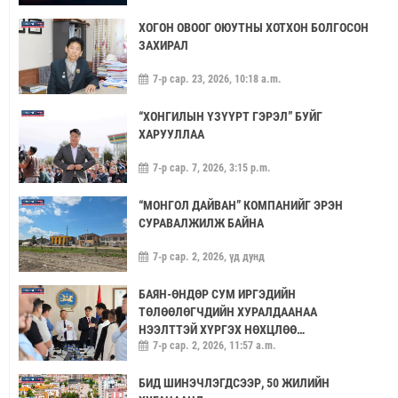
ХОГОН ОВООГ ОЮУТНЫ ХОТХОН БОЛГОСОН
ЗАХИРАЛ
7-р сар. 23, 2026, 10:18 a.m.
“ХОНГИЛЫН ҮЗҮҮРТ ГЭРЭЛ” БУЙГ
ХАРУУЛЛАА
7-р сар. 7, 2026, 3:15 p.m.
“МОНГОЛ ДАЙВАН” КОМПАНИЙГ ЭРЭН
СУРАВАЛЖИЛЖ БАЙНА
7-р сар. 2, 2026, үд дунд
БАЯН-ӨНДӨР СУМ ИРГЭДИЙН
ТӨЛӨӨЛӨГЧДИЙН ХУРАЛДААНАА
НЭЭЛТТЭЙ ХҮРГЭХ НӨХЦЛӨӨ
7-р сар. 2, 2026, 11:57 a.m.
САЙЖРУУЛААЧ
БИД ШИНЭЧЛЭГДСЭЭР, 50 ЖИЛИЙН