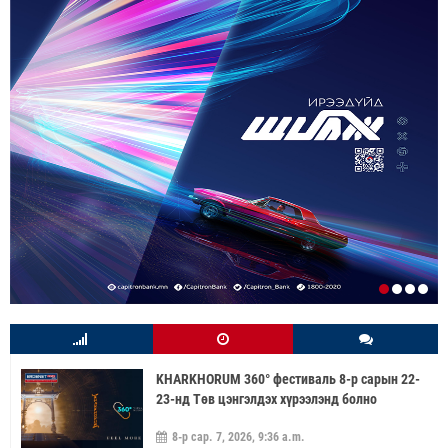
KHARKHORUM 360° фестиваль 8-р сарын 22-
23-нд Төв цэнгэлдэх хүрээлэнд болно
8-р сар. 7, 2026, 9:36 a.m.