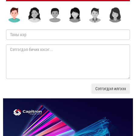
Сэтгэгдэл илгээх