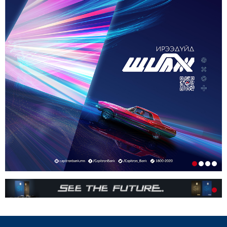
ОРОН НУТАГТ ГАЗАР ОЛГОХ ЭРХ МЭДЛИЙГ
ШИЛЖҮҮЛНЭ
1-р сар. 19, 2026, 10:54 a.m.
ТЭТГЭВРИЙН ЗЭЭЛИЙН ХҮҮГ БУУРУУЛАХ,
УРТАСГАХ ЧИГЛЭЛЭЭР АЖИЛЛАНА
1-р сар. 19, 2026, 10:52 a.m.
ИРГЭДИЙН НЭРИЙН ДАНСНЫ
ХУРИМТЛАЛЫГ НЭГ САЯД ХҮРГЭНЭ
1-р сар. 19, 2026, 10:48 a.m.
ЭНЭ ЖИЛ БҮХ НИЙТЭЭРЭЭ 15 ХОНОГ АМРАХ
НЬ
1-р сар. 7, 2026, 3:41 p.m.
РЕДАКЦИУДЫН НЭГДЭЛ “ГАН ҮЗЭГ”