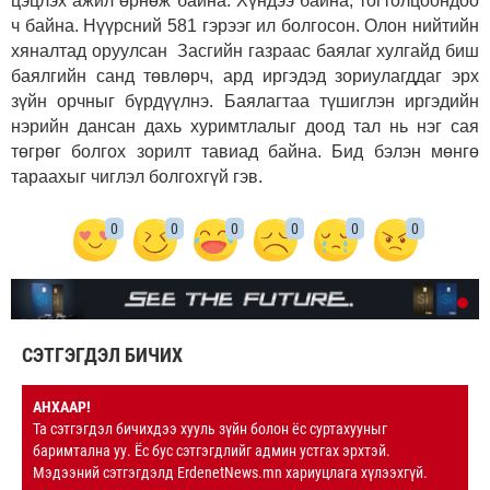
цэцлэх ажил өрнөж байна. Хүндээ байна, тогтолцоондоо
ч байна. Нүүрсний 581 гэрээг ил болгосон. Олон нийтийн
хяналтад оруулсан Засгийн газраас баялаг хулгайд биш
баялгийн санд төвлөрч, ард иргэдэд зориулагддаг эрх
зүйн орчныг бүрдүүлнэ. Баялагтаа түшиглэн иргэдийн
нэрийн дансан дахь хуримтлалыг доод тал нь нэг сая
төгрөг болгох зорилт тавиад байна. Бид бэлэн мөнгө
тараахыг чиглэл болгохгүй гэв.
0
0
0
0
0
0
СЭТГЭГДЭЛ БИЧИХ
АНХААР!
Та сэтгэгдэл бичихдээ хууль зүйн болон ёс суртахууныг
баримтална уу. Ёс бус сэтгэгдлийг админ устгах эрхтэй.
Мэдээний сэтгэгдэлд ErdenetNews.mn хариуцлага хүлээхгүй.