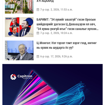
ХУГАЦААНД
7-р сар. 2, 2026, 11:53 a.m.
БАРИМТ: “34 хувийг авахгүй” гэсэн Оросын
шийдвэрийг дагасан Ц.Даваацэрэн ял авч,
“34 хувиа үнэгүй өгье” гэсэн саналыг хүлээн
7-р сар. 2, 2026, 10:24 a.m.
аваагүй хүмүүс хариуцлагагүй үлдэв
Ц.Монгол: Нэг гэрээг гэмт хэрэг гээд, нөгөөг
нь орхих нь шударга ёс уу?
6-р сар. 17, 2026, 9:26 p.m.
МОНГОЛ УЛС “ЭРДЭНЭТ ҮЙЛДВЭР”-ЭЭР
ДАМЖУУЛААД ЗЭС ХАЙЛУУЛАХ
ҮЙЛДВЭРИЙН ХЭДЭН ХУВИЙГ ЭЗЭМШИХ ВЭ
5-р сар. 21, 2026, 11:40 a.m.
ГЭДЭГ АСУУДАЛ ГАРЧ ИРНЭ
ЗУУН НАСЫГ ДАВСАН “ХӨВЧИЙН ХӨХ
ГОНИО” АЛДАРТАЙ Д.ГОНЧИГДАГВА
2-р сар. 17, 2026, 10:38 a.m.