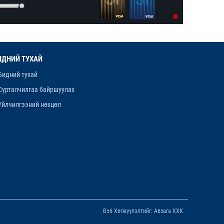
11-р сар. 14, 2025, 5:53 p.m.
ИДНИЙ ТУХАЙ
Бидний тухай
Сурталчилгаа байршуулах
Үйлчилгээний нөхцөл
Вэб Хөгжүүлэлтийг: Авзага ХХК