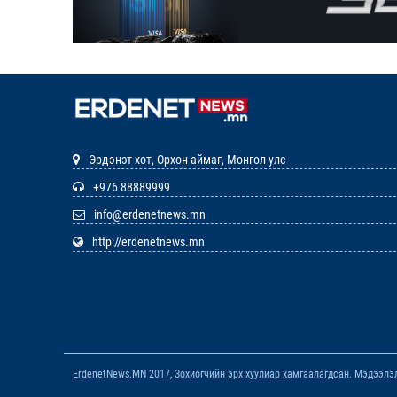
Эрдэнэт хот, Орхон аймаг, Монгол улс
+976 88889999
info@erdenetnews.mn
http://erdenetnews.mn
ErdenetNews.MN 2017, Зохиогчийн эрх хуулиар хамгаалагдсан. Мэдээлэл