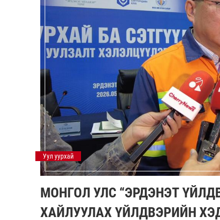
Уул уурхай
МОНГОЛ УЛС “ЭРДЭНЭТ ҮЙЛД
ХАЙЛУУЛАХ ҮЙЛДВЭРИЙН ХЭД