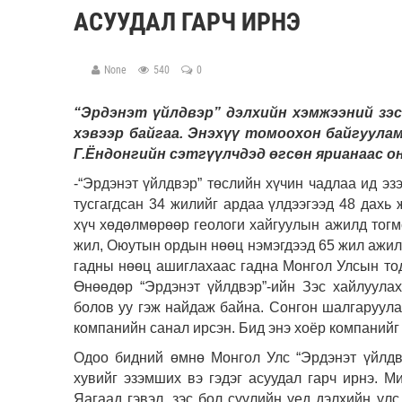
АСУУДАЛ ГАРЧ ИРНЭ
None
540
0
“Эрдэнэт үйлдвэр” дэлхийн хэмжээний зэ
хэвээр байгаа. Энэхүү томоохон байгуула
Г.Ёндонгийн сэтгүүлчдэд өгсөн ярианаас о
-“Эрдэнэт үйлдвэр” төслийн хүчин чадлаа ид э
тусгагдсан 34 жилийг ардаа үлдээгээд 48 дахь
хүч хөдөлмөрөөр геологи хайгуулын ажилд тогм
жил, Оюутын ордын нөөц нэмэгдээд 65 жил ажилл
гадны нөөц ашиглахаас гадна Монгол Улсын тод
Өнөөдөр “Эрдэнэт үйлдвэр”-ийн Зэс хайлуула
болов уу гэж найдаж байна. Сонгон шалгаруул
компанийн санал ирсэн. Бид энэ хоёр компанийг ү
Одоо бидний өмнө Монгол Улс “Эрдэнэт үйлдв
хувийг эзэмших вэ гэдэг асуудал гарч ирнэ. М
Яагаад гэвэл, зэс бол сүүлийн үед дэлхийн ул