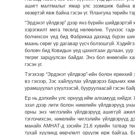
ашигт малтмалыг ямар улс эзэмшиж байна вэ
хөзөртэй явж байна гэсэн үг. Ялангуяа төрийн тэ
“Эрдэнэт үйлдвэр” дээр янз бүрийн шийдвэртэй х
хэрэгжилт мега төсөлд нөлөөлнө. Түүнээс гад
болчихсон үед бид Фабрикаа дахиад бүрэн шин
маань сөрөг үр дагавар үүсч болзошгүй. Хэдийг
боловч бид Ковидын үед цахилгаан дулаан, уур 
төгрөг зарцуулсан байдаг. Энэ бол өнөөгийн х
гэсэн үг.
Тэгэхээр “Эрдэнэт үйлдвэр”-ийн болон ерөнхий
вэ гэхээр, Зэс хайлуулах үйлдвэрээ барьчих юм
урамшуулал үзүүлээсэй, бууруулаасай гэсэн байр
Ер нь дэлхийн улс орнууд ийм алхамууд хийдэг.
зээл дээр лити болон никелийн үйлдвэрүүд уна
орны энэ чиглэлийн үйлдвэрүүд ашиггүй ажи
тэглэчихсэн, никелийн чиглэлийн үйлдвэрүүд д
манайх АМНАТ-д зэсийн 21,6 хувийн татвар тө
тухай хуулинд өөрчлөлт оруулж ирж байгаа. Б