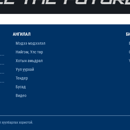
АНГИЛАЛ
Б
Мэдээ мэдээлэл
Нийгэм, Улс төр
Хотын амьдрал
Уул уурхай
Тендер
Бусад
Видео
 хуулбарлах хориотой.