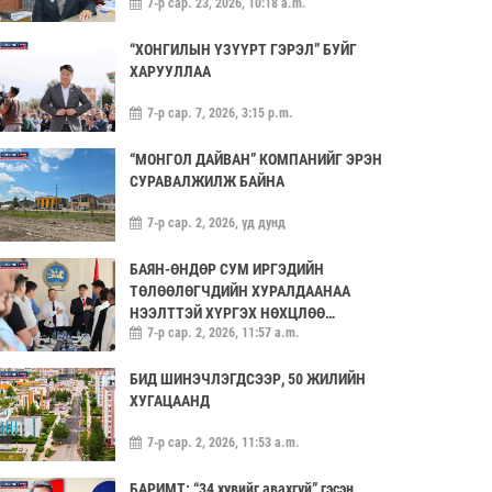
7-р сар. 23, 2026, 10:18 a.m.
“ХОНГИЛЫН ҮЗҮҮРТ ГЭРЭЛ” БУЙГ
ХАРУУЛЛАА
7-р сар. 7, 2026, 3:15 p.m.
“МОНГОЛ ДАЙВАН” КОМПАНИЙГ ЭРЭН
СУРАВАЛЖИЛЖ БАЙНА
7-р сар. 2, 2026, үд дунд
БАЯН-ӨНДӨР СУМ ИРГЭДИЙН
ТӨЛӨӨЛӨГЧДИЙН ХУРАЛДААНАА
НЭЭЛТТЭЙ ХҮРГЭХ НӨХЦЛӨӨ
7-р сар. 2, 2026, 11:57 a.m.
САЙЖРУУЛААЧ
БИД ШИНЭЧЛЭГДСЭЭР, 50 ЖИЛИЙН
ХУГАЦААНД
7-р сар. 2, 2026, 11:53 a.m.
БАРИМТ: “34 хувийг авахгүй” гэсэн