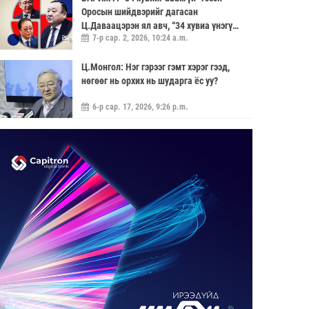
Оросын шийдвэрийг дагасан
Ц.Даваацэрэн ял авч, “34 хувиа үнэгүй
7-р сар. 2, 2026, 10:24 a.m.
өгье” гэсэн саналыг хүлээн аваагүй
хүмүүс хариуцлагагүй үлдэв
Ц.Монгол: Нэг гэрээг гэмт хэрэг гээд,
нөгөөг нь орхих нь шударга ёс уу?
6-р сар. 17, 2026, 9:26 p.m.
МОНГОЛ УЛС “ЭРДЭНЭТ ҮЙЛДВЭР”-
ЭЭР ДАМЖУУЛААД ЗЭС ХАЙЛУУЛАХ
ҮЙЛДВЭРИЙН ХЭДЭН ХУВИЙГ
5-р сар. 21, 2026, 11:40 a.m.
ЭЗЭМШИХ ВЭ ГЭДЭГ АСУУДАЛ ГАРЧ
ИРНЭ
ЗУУН НАСЫГ ДАВСАН “ХӨВЧИЙН ХӨХ
ГОНИО” АЛДАРТАЙ Д.ГОНЧИГДАГВА
2-р сар. 17, 2026, 10:38 a.m.
ОРОН НУТАГТ ГАЗАР ОЛГОХ ЭРХ
МЭДЛИЙГ ШИЛЖҮҮЛНЭ