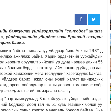
сийн баяжуулах үйлдвэрлэлийн “сонгодог” жишээ
мж, үйлдвэрлэлийг удирдаж яваа Ерөнхий захирал
нцолж байна.
зэмшиж байгаа шинэ залуу үйлдвэр биш. Анхны ТЭЗҮ-д
 жилдээ ажиллаж байна. Харин эрдэнэтийн уурхайчдын
ол хөрөнгө оруулалт хийсний үр дүнд нөөцөө дахин 55
ах боломж бүрдсэн гэсэн үг. Ийм нөхцөлд үйлдвэр дан
орхой хэмжээний мега төслүүдийг хэрэгжүүлж байгаа.
х үйлдвэр барих ажил оны эхний хагаст шийдэгдчих
алтад орсон хоёрдугаар шатны дөрвөн компаниас хоёр
нэлээд, аль нэгийг нь зарлана гэсэн үг.
эр”-ээр дамжуулаад Зэс хайлуулах үйлдвэрийн хэдэн
иний бодлоор, доод тал нь 51 хувь эзэмших болов уу.
с орнуудын хувьд крипто менераль болоод байгаа. Энэ