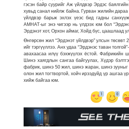
гэсэн байр суурийг Аж үйлдвэр Эрдэс баялгийн
хувьд санал нийлж байна. Гурван жилийн дараа 
үйлдвэр барьж эхлэх үеэс бид гадны санхүүж
АМНАТ-ыг энэ чигээр нь үлдээх юм бол “Эрдэнэ
Эрдэнэт хот, Орхон аймаг, Хойд бүс, цаашлаад у
Өнгөрсөн жил “Эрдэнэт үйлдвэр” улсын төсөвт 2
ийг тэргүүллээ. Анх удаа “Эрдэнэс таван толгой
авахаасаа илүү бэхжүүлэх ёстой. Фабрикийн ш
Шинэ хаягдлын сангаа байгуулах, Хүдэр бэлтг
фабрик, шинэ 50 жил, шинэ жаран, шинэ зууныг 
олон жил тогтвортой, хойч ирээдүйд үр ашгаа ү
хийж байгаа юм.
1
0