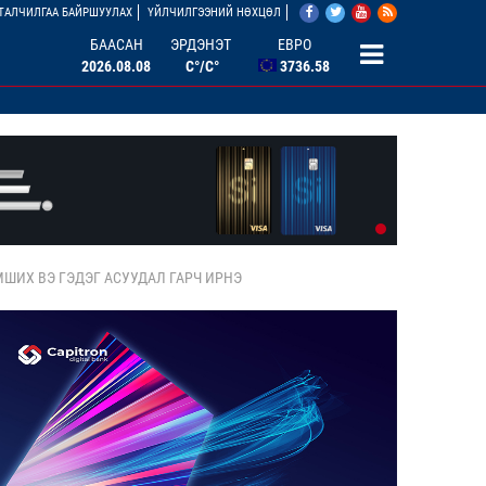
АНУ ДОЛЛАР
ТАЛЧИЛГАА БАЙРШУУЛАХ
ҮЙЛЧИЛГЭЭНИЙ НӨХЦӨЛ
3527.07
БААСАН
ЭРДЭНЭТ
ЕВРО
2026.08.08
C°/C°
3736.58
БНХАУ ЮАНЬ
506.33
ОХУ РУБЛЬ
46.46
БНСУ ВОН
2.67
ШИХ ВЭ ГЭДЭГ АСУУДАЛ ГАРЧ ИРНЭ