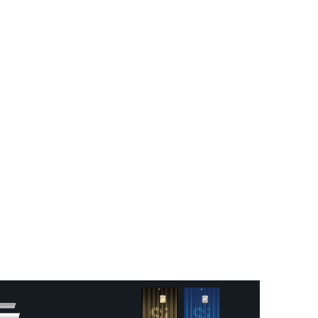
ЗАРЛАЛ
12-р сар. 19, 2025, 3:20 p.m.
ОРХОН АЙМГИЙН ТӨСВИЙН
ЕРӨНХИЙЛӨН ЗАХИРАГЧИЙН 2026
ОНЫ ХУДАЛДАН АВАХ АЖИЛЛАГААНЫ
12-р сар. 16, 2025, 9:47 a.m.
ТӨЛӨВЛӨГӨӨ БАТЛАГДЛАА
ЛАНЖГАР ҮЙЛДВЭР МААНЬ
ЭРДЭНЭТЧҮҮДЭЭС ӨГӨӨЖ ХИШГЭЭ
ХАРАМЛАСААР Л БАЙХ УУ
12-р сар. 11, 2025, 4:06 p.m.
ОРОН НУТАГТ ХДХВ-ИЙН ХАЛДВАРТАЙ
ХҮМҮҮСЭЭ ЭМЧЛЭХЭД БЭЛЭН ҮҮ
12-р сар. 4, 2025, 6:26 p.m.
“ЯНЗАГА” ЗУСЛАНГ 25 ТЭРБУМ
ТӨГРӨГӨӨР БҮРЭН ШИНЭЧИЛНЭ