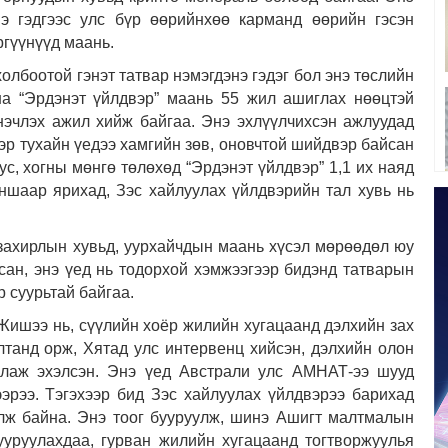
 гэдгээс улс бүр өөрийнхөө карманд өөрийн гэсэн
ргүүнүүд маань.
олбоотой гэнэт татвар нэмэгдэнэ гэдэг бол энэ төслийн
на “Эрдэнэт үйлдвэр” маань 55 жил ашиглах нөөцтэй
эчлэх ажил хийж байгаа. Энэ эхлүүлчихсэн ажлуудад
ээр тухайн үедээ хамгийн зөв, оновчтой шийдвэр байсан
ус, хогны мөнгө төлөхөд “Эрдэнэт үйлдвэр” 1,1 их наяд
аншаар ярихад, Зэс хайлуулах үйлдвэрийн тал хувь нь
 захирлын хувьд, уурхайчдын маань хүсэл мөрөөдөл юу
сан, энэ үед нь тодорхой хэмжээгээр бидэнд татварын
 суурьтай байгаа.
 Жишээ нь, сүүлийн хоёр жилийн хугацаанд дэлхийн зах
лтанд орж, Хятад улс интервенц хийсэн, дэлхийн олон
ллаж эхэлсэн. Энэ үед Австрали улс АМНАТ-ээ шууд
ээрээ. Тэгэхээр бид Зэс хайлуулах үйлдвэрээ барихад
лж байна. Энэ тоог бууруулж, шинэ Ашигт малтмалын
ууруулахдаа, гурван жилийн хугацаанд тогтворжуулья