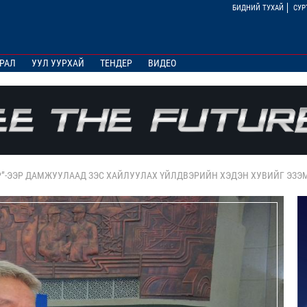
БИДНИЙ ТУХАЙ
СУР
РАЛ
УУЛ УУРХАЙ
ТЕНДЕР
ВИДЕО
Р”-ЭЭР ДАМЖУУЛААД ЗЭС ХАЙЛУУЛАХ ҮЙЛДВЭРИЙН ХЭДЭН ХУВИЙГ ЭЗЭМ