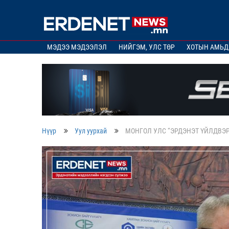
МЭДЭЭ МЭДЭЭЛЭЛ
НИЙГЭМ, УЛС ТӨР
ХОТЫН АМЬД
Нүүр
Уул уурхай
МОНГОЛ УЛС “ЭРДЭНЭТ ҮЙЛДВЭ