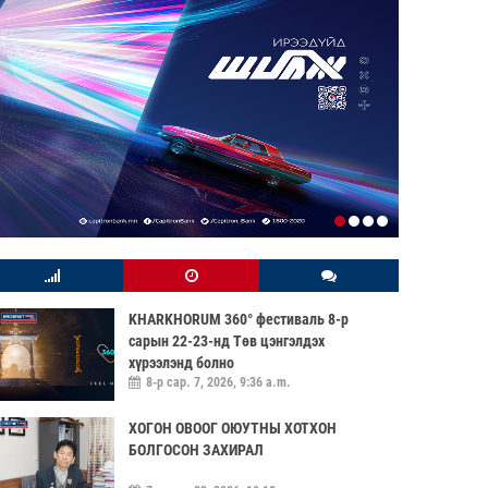
KHARKHORUM 360° фестиваль 8-р
сарын 22-23-нд Төв цэнгэлдэх
хүрээлэнд болно
8-р сар. 7, 2026, 9:36 a.m.
ХОГОН ОВООГ ОЮУТНЫ ХОТХОН
БОЛГОСОН ЗАХИРАЛ