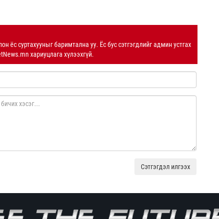
лон ёс суртахууныг баримтална уу. Ёс бус сэтгэгдлийг админ устгах
etNews.mn хариуцлага хүлээхгүй.
Сэтгэгдэл илгээх