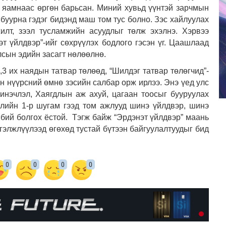
 яамнаас өргөн барьсан. Миний хувьд үүнтэй зарчмын
буурна гэдэг бидэнд маш том тус болно. Зэс хайлуулах
илт, зээл тусламжийн асуудлыг төлж эхэлнэ. Хэрвээ
т үйлдвэр”-ийг сөхрүүлэх бодлого гэсэн үг. Цаашлаад
лсын эдийн засагт нөлөөлнө.
,3 их наядын татвар төлөөд, “Шилдэг татвар төлөгчид”-
”-н нүүрсний өмнө зэсийн салбар орж ирлээ. Энэ үед улс
инэчлэл, Хаягдлын аж ахуй, цагаан тоосыг бууруулах
элийн 1-р шугам гээд том ажлууд шинэ үйлдвэр, шинэ
бий болгох ёстой. Тэгж байж “Эрдэнэт үйлдвэр” маань
ргэлжлүүлээд өгөхөд тустай бүтээн байгуулалтуудыг бид
0
0
0
0