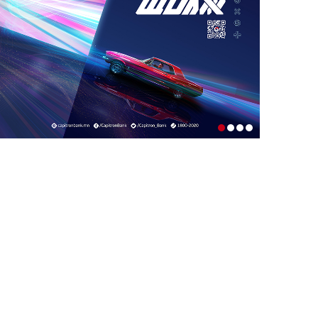
1-р сар. 19, 2026, 10:54 a.m.
ТЭТГЭВРИЙН ЗЭЭЛИЙН ХҮҮГ
БУУРУУЛАХ, УРТАСГАХ ЧИГЛЭЛЭЭР
АЖИЛЛАНА
1-р сар. 19, 2026, 10:52 a.m.
ИРГЭДИЙН НЭРИЙН ДАНСНЫ
ХУРИМТЛАЛЫГ НЭГ САЯД ХҮРГЭНЭ
1-р сар. 19, 2026, 10:48 a.m.
ЭНЭ ЖИЛ БҮХ НИЙТЭЭРЭЭ 15 ХОНОГ
АМРАХ НЬ
1-р сар. 7, 2026, 3:41 p.m.
РЕДАКЦИУДЫН НЭГДЭЛ “ГАН ҮЗЭГ”
ШАГНАЛ ХҮРТЛЭЭ
12-р сар. 22, 2025, 11:29 a.m.