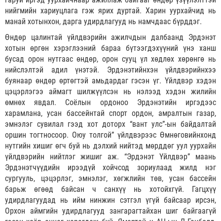
нийгмийн хариуцлага гэж ярих дуртай. Харин уурхайчид нь
манай хотынхон, дарга удирдлагууд нь намчдаас бүрддэг.
Өндөр цалинтай үйлдвэрийн ажилчдын далбаанд Эрдэнэт
хотын өргөн хэрэглээний бараа бүтээгдэхүүний үнэ ханш
бусад орон нутгаас өндөр, орон сууц үл хөдлөх хөрөнгө нь
нийслэлтэй адил үнэтэй. Эрдэнэтийнхэн үйлдвэрийнхээ
буянаар өндөр өртөгтэй амьдардаг гэсэн үг. Үйлдвэр хэдэн
цэцэрлэгээ аймагт шилжүүлсэн нь нэлээд хэдэн жилийн
өмнөх явдал. Соёлын ордоноо Эрдэнэтийн иргэдээс
харамлана, усан бассейнтай спорт ордон, амралтын газар,
эмнэлэг сувилал гээд хот доторх “вант улс”-ын байдалтай
оршин тогтносоор. Оюу толгой” үйлдвэрээс Өмнөговийнхонд
нутгийн хишиг өгч буй нь дэлхий нийтэд мөрддөг уул уурхайн
үйлдвэрийн нийтлэг жишиг аж. “Эрдэнэт Үйлдвэр” маань
Эрдэнэтчүүдийн ирээдүй хойчсод зориулаад жилд нэг
сургууль, цэцэрлэг, эмнэлэг, хөгжлийн төв, усан бассейн
барьж өгөөд байсан ч санхүү нь хотойхгүй. Гагцхүү
удирдлагуудад нь ийм нинжин сэтгэл үгүй байсаар ирсэн,
Орхон аймгийн удирдлагууд зангарагтайхан шиг байгаагүй