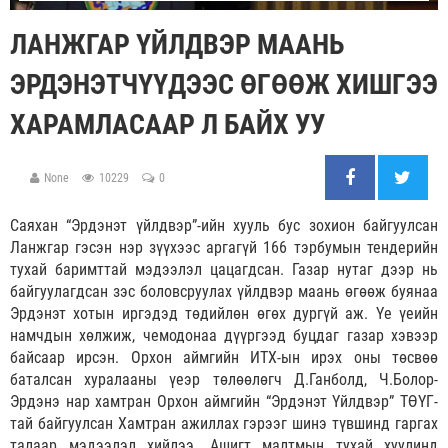
ЛАНЖГАР ҮЙЛДВЭР МААНЬ
ЭРДЭНЭТЧҮҮДЭЭС ӨГӨӨЖ ХИШГЭЭ
ХАРАМЛАСААР Л БАЙХ УУ
None
10229
0
Саяхан “Эрдэнэт үйлдвэр”-ийн хууль бус зохион байгуулсан
Ланжгар гэсэн нэр зүүхээс аргагүй 166 тэрбумын тендерийн
тухай баримттай мэдээлэл цацагдсан. Газар нутаг дээр нь
байгуулагдсан зэс боловсруулах үйлдвэр маань өгөөж буянаа
Эрдэнэт хотын иргэдэд төдийлөн өгөх дургүй аж. Үе үеийн
намчдын хөлжиж, чемодонаа дүүргээд буцдаг газар хэвээр
байсаар ирсэн. Орхон аймгийн ИТХ-ын ирэх оны төсвөө
баталсан хуралааны үеэр төлөөлөгч Д.Ганболд, Ч.Болор-
Эрдэнэ нар хамтран Орхон аймгийн “Эрдэнэт Үйлдвэр” ТӨҮГ-
тай байгуулсан Хамтран ажиллах гэрээг шинэ түвшинд гаргах
талаар мэдээлэл хийлээ. Ашигт малтмын тухай хуулинд