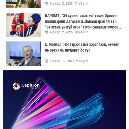
7-р сар. 2, 2026, 11:53 a.m.
БАРИМТ: “34 хувийг авахгүй” гэсэн Оросын
шийдвэрийг дагасан Ц.Даваацэрэн ял авч,
“34 хувиа үнэгүй өгье” гэсэн саналыг хүлээн
7-р сар. 2, 2026, 10:24 a.m.
аваагүй хүмүүс хариуцлагагүй үлдэв
Ц.Монгол: Нэг гэрээг гэмт хэрэг гээд, нөгөөг
нь орхих нь шударга ёс уу?
6-р сар. 17, 2026, 9:26 p.m.
МОНГОЛ УЛС “ЭРДЭНЭТ ҮЙЛДВЭР”-ЭЭР
ДАМЖУУЛААД ЗЭС ХАЙЛУУЛАХ
ҮЙЛДВЭРИЙН ХЭДЭН ХУВИЙГ ЭЗЭМШИХ ВЭ
5-р сар. 21, 2026, 11:40 a.m.
ГЭДЭГ АСУУДАЛ ГАРЧ ИРНЭ
ЗУУН НАСЫГ ДАВСАН “ХӨВЧИЙН ХӨХ
ГОНИО” АЛДАРТАЙ Д.ГОНЧИГДАГВА
2-р сар. 17, 2026, 10:38 a.m.