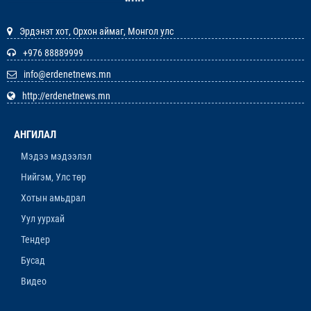
12-р сар. 22, 2025, 11:29 a.m.
Эрдэнэт хот, Орхон аймаг, Монгол улс
ЗАРЛАЛ
+976 88889999
info@erdenetnews.mn
12-р сар. 19, 2025, 3:20 p.m.
http://erdenetnews.mn
ОРХОН АЙМГИЙН ТӨСВИЙН ЕРӨНХИЙЛӨН
ЗАХИРАГЧИЙН 2026 ОНЫ ХУДАЛДАН АВАХ
АНГИЛАЛ
АЖИЛЛАГААНЫ ТӨЛӨВЛӨГӨӨ БАТЛАГДЛАА
12-р сар. 16, 2025, 9:47 a.m.
Мэдээ мэдээлэл
Нийгэм, Улс төр
ЛАНЖГАР ҮЙЛДВЭР МААНЬ
ЭРДЭНЭТЧҮҮДЭЭС ӨГӨӨЖ ХИШГЭЭ
Хотын амьдрал
ХАРАМЛАСААР Л БАЙХ УУ
Уул уурхай
12-р сар. 11, 2025, 4:06 p.m.
Тендер
ОРОН НУТАГТ ХДХВ-ИЙН ХАЛДВАРТАЙ
Бусад
ХҮМҮҮСЭЭ ЭМЧЛЭХЭД БЭЛЭН ҮҮ
Видео
12-р сар. 4, 2025, 6:26 p.m.