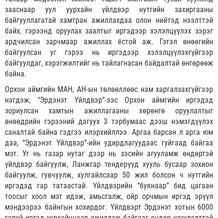
зааснаар уул уурхайн үйлдвэр нутгийн захиргааны
байгууллагатай хамтран ажиллахдаа олон нийтэд нээлттэй
байх, гэрээнд оруулах заалтыг иргэдээр хэлэлцүүлэх зэрэг
ардчилсан зарчмаар ажиллах ёстой аж. Гэтэл өнөөгийн
байгуулсан уг гэрээ нь иргэдээр хэлэлцүүлэхгүйгээр
байгуулдаг, хэрэгжилтийг нь тайлагнасан байдалтай өнгөрөөж
байна.
Орхон аймгийн МАН, АН-ын төлөөллөөс нам харгалзахгүйгээр
нэгдэж, “Эрдэнэт Үйлдвэр”-ээс Орхон аймгийн иргэдэд
зориулсан хамтын ажиллагааны хөрөнгө оруулалтыг
өнөөдрийн гэрээний дагуух 3 тэрбумаас дээш нэмэгдүүлэх
саналтай байна гэдгээ илэрхийллээ. Аргаа барсан л арга юм
даа, “Эрдэнэт Үйлдвэр”-ийн удирдлагуудаас гуйгаад байгаа
мэт. Уг нь газар нутаг дээр нь зэсийн агууламж өндөртэй
үйлдвэр байгуулж, Ланжгар тендерүүд хууль бусаар зохион
байгуулж, гувчуулж, хулгайлсаар 50 жил болсон ч нутгийн
иргэдэд гар татаастай. Үйлдвэрийн “буянаар” бид цагаан
тоосыг хоол мэт идэж, амьсгалж, ойр орчмын иргэд эрүүл
мэндээрээ байнгын хохирдог. Үйлдвэрт Эрдэнэт хотын 6000
гаруй иргэд уурхайчнаар ажиллаж байгааг өндөр үзүүлэлттэй