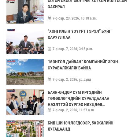
ХОГОН ОВООГ ОЮУТНЫ ХОТХОН БОЛГОСОН
ЗАХИРАЛ
7-р сар. 23, 2026, 10:18 a.m.
“ХОНГИЛЫН ҮЗҮҮРТ ГЭРЭЛ” БУЙГ
ХАРУУЛЛАА
7-р сар. 7, 2026, 3:15 p.m.
“МОНГОЛ ДАЙВАН” КОМПАНИЙГ ЭРЭН
СУРАВАЛЖИЛЖ БАЙНА
7-р сар. 2, 2026, үд дунд
БАЯН-ӨНДӨР СУМ ИРГЭДИЙН
ТӨЛӨӨЛӨГЧДИЙН ХУРАЛДААНАА
НЭЭЛТТЭЙ ХҮРГЭХ НӨХЦЛӨӨ
7-р сар. 2, 2026, 11:57 a.m.
САЙЖРУУЛААЧ
БИД ШИНЭЧЛЭГДСЭЭР, 50 ЖИЛИЙН
ХУГАЦААНД