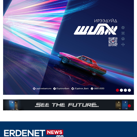
ОРОН НУТАГТ ГАЗАР ОЛГОХ ЭРХ МЭДЛИЙГ
ШИЛЖҮҮЛНЭ
1-р сар. 19, 2026, 10:54 a.m.
ТЭТГЭВРИЙН ЗЭЭЛИЙН ХҮҮГ БУУРУУЛАХ,
УРТАСГАХ ЧИГЛЭЛЭЭР АЖИЛЛАНА
1-р сар. 19, 2026, 10:52 a.m.
ИРГЭДИЙН НЭРИЙН ДАНСНЫ
ХУРИМТЛАЛЫГ НЭГ САЯД ХҮРГЭНЭ
1-р сар. 19, 2026, 10:48 a.m.
ЭНЭ ЖИЛ БҮХ НИЙТЭЭРЭЭ 15 ХОНОГ АМРАХ
НЬ
1-р сар. 7, 2026, 3:41 p.m.
РЕДАКЦИУДЫН НЭГДЭЛ “ГАН ҮЗЭГ”
ШАГНАЛ ХҮРТЛЭЭ