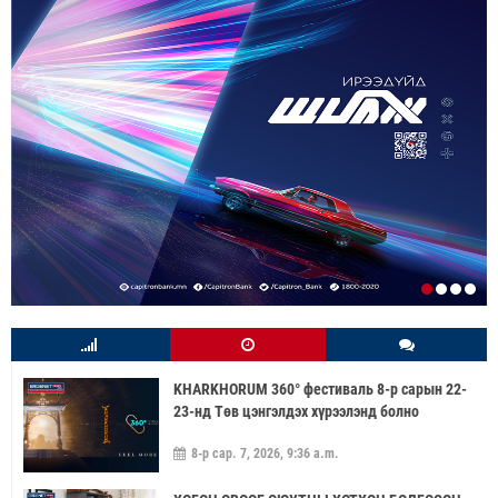
KHARKHORUM 360° фестиваль 8-р сарын 22-
23-нд Төв цэнгэлдэх хүрээлэнд болно
8-р сар. 7, 2026, 9:36 a.m.