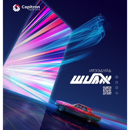
ДАМЖУУЛААД ЗЭС ХАЙЛУУЛАХ
ҮЙЛДВЭРИЙН ХЭДЭН ХУВИЙГ ЭЗЭМШИХ ВЭ
5-р сар. 21, 2026, 11:40 a.m.
ГЭДЭГ АСУУДАЛ ГАРЧ ИРНЭ
ЗУУН НАСЫГ ДАВСАН “ХӨВЧИЙН ХӨХ
ГОНИО” АЛДАРТАЙ Д.ГОНЧИГДАГВА
2-р сар. 17, 2026, 10:38 a.m.
ОРОН НУТАГТ ГАЗАР ОЛГОХ ЭРХ МЭДЛИЙГ
ШИЛЖҮҮЛНЭ
1-р сар. 19, 2026, 10:54 a.m.
ТЭТГЭВРИЙН ЗЭЭЛИЙН ХҮҮГ БУУРУУЛАХ,
УРТАСГАХ ЧИГЛЭЛЭЭР АЖИЛЛАНА
1-р сар. 19, 2026, 10:52 a.m.
ИРГЭДИЙН НЭРИЙН ДАНСНЫ
ХУРИМТЛАЛЫГ НЭГ САЯД ХҮРГЭНЭ
1-р сар. 19, 2026, 10:48 a.m.