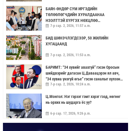
БАЯН-ӨНДӨР СУМ ИРГЭДИЙН
ТӨЛӨӨЛӨГЧДИЙН ХУРАЛДААНАА
НЭЭЛТТЭЙ ХҮРГЭХ НӨХЦЛӨӨ
7-р сар. 2, 2026, 11:57 a.m.
САЙЖРУУЛААЧ
БИД ШИНЭЧЛЭГДСЭЭР, 50 ЖИЛИЙН
ХУГАЦААНД
7-р сар. 2, 2026, 11:53 a.m.
БАРИМТ: “34 хувийг авахгүй” гэсэн Оросын
шийдвэрийг дагасан Ц.Даваацэрэн ял авч,
“34 хувиа үнэгүй өгье” гэсэн саналыг хүлээн
7-р сар. 2, 2026, 10:24 a.m.
аваагүй хүмүүс хариуцлагагүй үлдэв
Ц.Монгол: Нэг гэрээг гэмт хэрэг гээд, нөгөөг
нь орхих нь шударга ёс уу?
6-р сар. 17, 2026, 9:26 p.m.
МОНГОЛ УЛС “ЭРДЭНЭТ ҮЙЛДВЭР”-ЭЭР