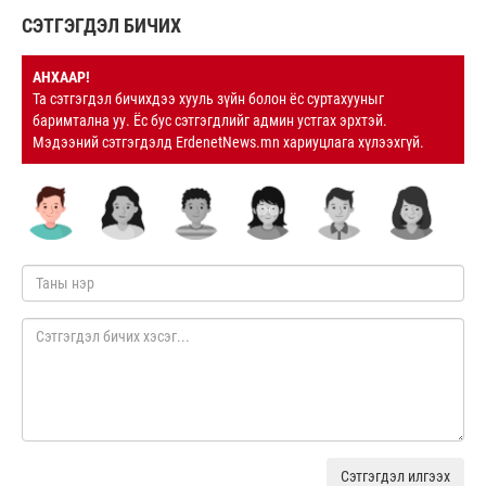
СЭТГЭГДЭЛ БИЧИХ
АНХААР!
Та сэтгэгдэл бичихдээ хууль зүйн болон ёс суртахууныг
баримтална уу. Ёс бус сэтгэгдлийг админ устгах эрхтэй.
Мэдээний сэтгэгдэлд ErdenetNews.mn хариуцлага хүлээхгүй.
Сэтгэгдэл илгээх