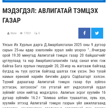
МЭДЭГДЭЛ: АВЛИГАТАЙ ТЭМЦЭХ
ГАЗАР
None
17031
0
Улсын Их Хурлын дарга Д.Амарбаясгалан 2025 оны 9 дүгээр
сарын 25-ны өдөр хэвлэлийн хурал хийх үеэрээ "...Өчигдөр
орой 19.30 минутад Авлигатай тэмцэх газар 20 байцаагчийг
цуглуулаад та нар Амарбаясгалангийн талд санал өгөх гэж
байгаа Бага хурлын гишүүдийг 20, 20-иор нь жагсааж байгаад
бүгдэд нь түүх үүсгэж байгаад шалгах гэж үзсэн. Энэ тухай
намын ерөнхий нарийн бичгийн дарга Содбаатарт хэлсэн.
Түүний дараагаар Авлигатай тэмцэх газар бүх зүйлээ
устгасан, зогсоосон" гэх утгатай илт үндэслэлгүй худал
зүйлийг олон нийтэд мэдэгдлээ. Авлигын эсрэг хуулийн 16
дугаар зүйлийн 16.2-т "Аливаа албан тушаалтан, хувь хүн,
хуулийн этгээд Авлигатай тэмцэх газрын үйл ажиллагаанд