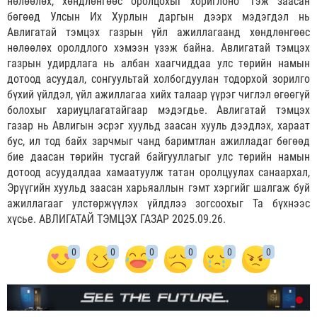
нөлөөлөх, хөндлөнгөөс оролцохыг хориглоно" гэж заасан
бөгөөд Улсын Их Хурлын даргын дээрх мэдэгдэл нь
Авлигатай тэмцэх газрын үйл ажиллагаанд хөндлөнгөөс
нөлөөлөх оролдлого хэмээн үзэж байна. Авлигатай тэмцэх
газрын удирдлага нь албан хаагчиддаа улс төрийн намын
дотоод асуудал, сонгуультай холбогдуулан тодорхой зорилго
бүхий үйлдэл, үйл ажиллагаа хийх талаар үүрэг чиглэл өгөөгүй
болохыг хариуцлагатайгаар мэдэгдье. Авлигатай тэмцэх
газар нь Авлигын эсрэг хуульд заасан хууль дээдлэх, хараат
бус, ил тод байх зарчмыг чанд баримтлан ажилладаг бөгөөд
бие даасан төрийн тусгай байгууллагыг улс төрийн намын
дотоод асуудалдаа хамаатуулж татан оролцуулах санаархал,
Эрүүгийн хуульд заасан харьяаллын гэмт хэргийг шалгаж буй
ажиллагааг улстөржүүлэх үйлдлээ зогсоохыг Та бүхнээс
хүсье. АВЛИГАТАЙ ТЭМЦЭХ ГАЗАР 2025.09.26.
0
0
0
0
0
0