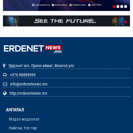
ЭНЭ ЖИЛ БҮХ НИЙТЭЭРЭЭ 15 ХОНОГ АМРАХ
НЬ
1-р сар. 7, 2026, 3:41 p.m.
РЕДАКЦИУДЫН НЭГДЭЛ “ГАН ҮЗЭГ”
ШАГНАЛ ХҮРТЛЭЭ
12-р сар. 22, 2025, 11:29 a.m.
Эрдэнэт хот, Орхон аймаг, Монгол улс
ЗАРЛАЛ
+976 88889999
info@erdenetnews.mn
12-р сар. 19, 2025, 3:20 p.m.
http://erdenetnews.mn
ОРХОН АЙМГИЙН ТӨСВИЙН ЕРӨНХИЙЛӨН
ЗАХИРАГЧИЙН 2026 ОНЫ ХУДАЛДАН АВАХ
АНГИЛАЛ
АЖИЛЛАГААНЫ ТӨЛӨВЛӨГӨӨ БАТЛАГДЛАА
12-р сар. 16, 2025, 9:47 a.m.
Мэдээ мэдээлэл
Нийгэм, Улс төр
ЛАНЖГАР ҮЙЛДВЭР МААНЬ