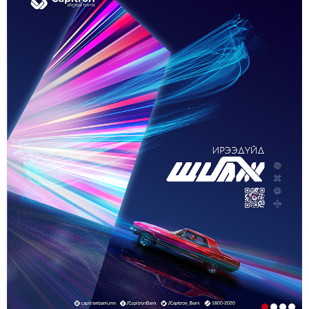
5-р сар. 21, 2026, 11:40 a.m.
ГЭДЭГ АСУУДАЛ ГАРЧ ИРНЭ
ЗУУН НАСЫГ ДАВСАН “ХӨВЧИЙН ХӨХ
ГОНИО” АЛДАРТАЙ Д.ГОНЧИГДАГВА
2-р сар. 17, 2026, 10:38 a.m.
ОРОН НУТАГТ ГАЗАР ОЛГОХ ЭРХ МЭДЛИЙГ
ШИЛЖҮҮЛНЭ
1-р сар. 19, 2026, 10:54 a.m.
ТЭТГЭВРИЙН ЗЭЭЛИЙН ХҮҮГ БУУРУУЛАХ,
УРТАСГАХ ЧИГЛЭЛЭЭР АЖИЛЛАНА
1-р сар. 19, 2026, 10:52 a.m.
ИРГЭДИЙН НЭРИЙН ДАНСНЫ
ХУРИМТЛАЛЫГ НЭГ САЯД ХҮРГЭНЭ
1-р сар. 19, 2026, 10:48 a.m.