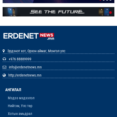
ЭНЭ ЖИЛ БҮХ НИЙТЭЭРЭЭ 15 ХОНОГ АМРАХ
НЬ
1-р сар. 7, 2026, 3:41 p.m.
РЕДАКЦИУДЫН НЭГДЭЛ “ГАН ҮЗЭГ”
ШАГНАЛ ХҮРТЛЭЭ
12-р сар. 22, 2025, 11:29 a.m.
Эрдэнэт хот, Орхон аймаг, Монгол улс
ЗАРЛАЛ
+976 88889999
info@erdenetnews.mn
12-р сар. 19, 2025, 3:20 p.m.
http://erdenetnews.mn
ОРХОН АЙМГИЙН ТӨСВИЙН ЕРӨНХИЙЛӨН
ЗАХИРАГЧИЙН 2026 ОНЫ ХУДАЛДАН АВАХ
АНГИЛАЛ
АЖИЛЛАГААНЫ ТӨЛӨВЛӨГӨӨ БАТЛАГДЛАА
12-р сар. 16, 2025, 9:47 a.m.
Мэдээ мэдээлэл
Нийгэм, Улс төр
ЛАНЖГАР ҮЙЛДВЭР МААНЬ
ЭРДЭНЭТЧҮҮДЭЭС ӨГӨӨЖ ХИШГЭЭ
Хотын амьдрал