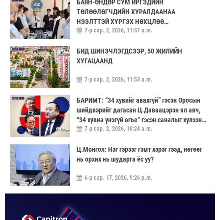
БАЯН-ӨНДӨР СУМ ИРГЭДИЙН
ТӨЛӨӨЛӨГЧДИЙН ХУРАЛДААНАА
НЭЭЛТТЭЙ ХҮРГЭХ НӨХЦЛӨӨ
7-р сар. 2, 2026, 11:57 a.m.
САЙЖРУУЛААЧ
БИД ШИНЭЧЛЭГДСЭЭР, 50 ЖИЛИЙН
ХУГАЦААНД
7-р сар. 2, 2026, 11:53 a.m.
БАРИМТ: “34 хувийг авахгүй” гэсэн Оросын
шийдвэрийг дагасан Ц.Даваацэрэн ял авч,
“34 хувиа үнэгүй өгье” гэсэн саналыг хүлээн
7-р сар. 2, 2026, 10:24 a.m.
аваагүй хүмүүс хариуцлагагүй үлдэв
Ц.Монгол: Нэг гэрээг гэмт хэрэг гээд, нөгөөг
нь орхих нь шударга ёс уу?
6-р сар. 17, 2026, 9:26 p.m.
МОНГОЛ УЛС “ЭРДЭНЭТ ҮЙЛДВЭР”-ЭЭР
ДАМЖУУЛААД ЗЭС ХАЙЛУУЛАХ
ҮЙЛДВЭРИЙН ХЭДЭН ХУВИЙГ ЭЗЭМШИХ ВЭ