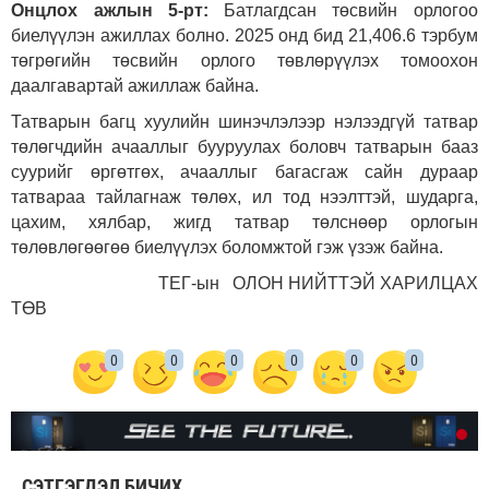
Онцлох ажлын 5-рт:
Б
атлагдсан төсвийн орлогоо
биелүүлэн ажиллах болно. 2025 онд бид 21,406.6 тэрбум
төгрөгийн төсвийн орлого төвлөрүүлэх томоохон
даалгавартай ажиллаж байна.
Татварын багц хуулийн шинэчлэлээр нэлээдгүй татвар
төлөгчдийн ачааллыг бууруулах боловч татварын бааз
суурийг өргөтгөх, ачааллыг багасгаж сайн дураар
татвараа тайлагнаж төлөх, ил тод нээлттэй, шударга,
цахим, хялбар, жигд татвар төлснөөр орлогын
төлөвлөгөөгөө биелүүлэх боломжтой гэж үзэж байна.
ТЕГ-ын ОЛОН НИЙТТЭЙ ХАРИЛЦАХ
ТӨВ
0
0
0
0
0
0
СЭТГЭГДЭЛ БИЧИХ