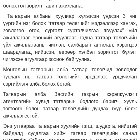
болох гол зорилт тавин ажиллана.
Татварын албаны хуулиар хүлээсэн үндсэн 3 чиг
үүргийн нэг болох “татвар төлөгчийг мэдээллээр хангах,
зөвлөгөө өгөх, сургалт сурталчилгаа явуулах” үйл
ажиллагааг ерөнхий агуулгаас гадна татвар төлөгчийн
үйл ажиллагааны чиглэл, салбарын ангилал, хэрэгцээ
шаардлагад нийцсэн, өөрөөр хэлбэл зорилтот бүлэгт
чиглэсэн агуулгаар зохион байгуулна.
Монголын татварын алба татвар төлөгчид зөвлөдөг
туслагч нь, татвар төлөгчийг эрсдэлээс урьдчилан
сэргийлэгч алба болох ёстой.
Татварын алба Засгийн газрын хэрэгжүүлэгч
агентлагийн хувьд татварын бодлого баригч, хууль
тогтоогч болон татвар төлөгчдийн дундах гүүр болж
ажиллах ёстой.
Энэ утгаараа татварын хуулийн тэгш, шударга, нийцтэй
байдалд судалгаа хийж татвар төлөгчдийн санал