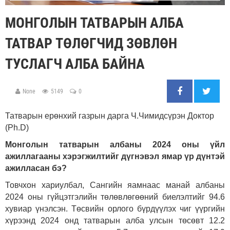
МОНГОЛЫН ТАТВАРЫН АЛБА
ТАТВАР ТӨЛӨГЧИД ЗӨВЛӨН
ТУСЛАГЧ АЛБА БАЙНА
None
5149
0
Татварын ерөнхий газрын дарга Ч.Чимидсүрэн Доктор
(Ph.D)
Монголын татварын албаны 2024 оны үйл
ажиллагааны хэрэгжилтийг дүгнэвэл ямар үр дүнтэй
ажилласан бэ?
Товчхон хариулбал, Сангийн яамнаас манай албаны
2024 оны гүйцэтгэлийн төлөвлөгөөний биелэлтийг 94.6
хувиар үнэлсэн. Төсвийн орлого бүрдүүлэх чиг үүргийн
хүрээнд 2024 онд татварын алба улсын төсөвт 12.2