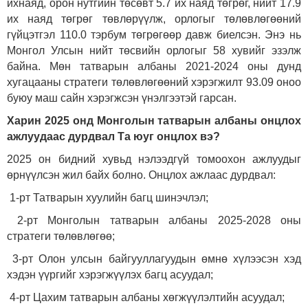
ихнаяд, орон нутгийн төсөвт 5.7 их наяд төгрөг, нийт 17.9
их наяд төгрөг төвлөрүүлж, орлогыг төлөвлөгөөний
гүйцэтгэл 110.0 тэрбум төгрөгөөр давж биелсэн. Энэ нь
Монгол Улсын нийт төсвийн орлогыг 58 хувийг эзэлж
байна. Мөн татварын албаны 2021-2024 оны дунд
хугацааны стратеги төлөвлөгөөний хэрэгжилт 93.09 оноо
буюу маш сайн хэрэгжсэн үнэлгээтэй гарсан.
Харин 2025 онд Монголын татварын албаны онцлох
ажлуудаас дурдвал Та юуг онцлох вэ?
2025 он бидний хувьд нэлээдгүй томоохон ажлуудыг
өрнүүлсэн жил байх болно. Онцлох ажлаас дурдвал:
1-рт Татварын хуулийн багц шинэчлэл
;
2-рт Монголын татварын албаны 2025-2028 оны
стратеги төлөвлөгөө;
3-рт Олон улсын байгууллагуудын өмнө хүлээсэн хэд
хэдэн үүргийг хэрэгжүүлэх багц асуудал;
4-рт Цахим татварын албаны хөгжүүлэлтийн асууда
л
;