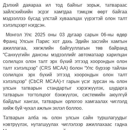
Дэлхий даяараа ил тод байхыг зорьж, татвараас
зайлсхийхийн эсрэг хамтдаа тэмцэж өөрт байгаа
мэдээллээ бусад улстай хуваалцах үүрэгтэй олон талт
хэлэлцээрт нэгдсэн.
Монгол Улс 2025 оны 03 дугаар сарын 06-ны өдөр
Франц Улсын Парис хот дахь Эдийн засгийн хамтын
ажиллагаа, хөгжлийн байгууллагын төв байранд
“Санхүүгийн дансны мэдээллийг автоматаар харилцан
солилцох олон талт эрх бүхий этгээд хоорондын олон
талт хэлэлцээр” (CRS MCAA) болон “Улс бүрээр тайлан
солилцох эрх бүхий этгээд хоорондын олон талт
хэлэлцээр” (CbCR MCAA)-т гарын үсэг зурсан нь олон
улсын татварын стандартыг хэрэгжүүлэх, шударга
татварын тогтолцоог бэхжүүлэх, системийн аюулгүй
байдлыг хангах, татварын орлогоо хамгаалах чиглэлд
хийж буй чухал ажлын эхлэл боллоо.
Татварын алба нь олон улсын сайн туршлагуудыг
нэвтрүүлэх, нутагшуулах чиглэлээр ажиллахаас гадна