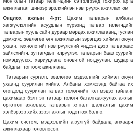
Монголын татвар төлөгчдийн сэтгэлгээнд тохирох арга
ажиллагааг шинээр эрэлхийлэн нэвтрүүлж ажиллах юм.
Онцлох ажлын 4-рт:
Цахим татварын албаны
хөгжүүлэлтийн асуудлын хүрээнд татвар төлөгчдийг
татварын хууль сайн дураар мөрдөх ажиллагаанд туслан
дэмжиж, зөвлөгөө өгч ажиллахын зэрэгцээ хиймэл оюун
ухаан, технологийг нэвтрүүлсний үндсэн дээр татвараас
зайлсхийгч, зугтагчдыг илрүүлэх, татварын бааз суурийг
нэмэгдүүлэх, хариуцлага оновчтой ногдуулан, шударга
байдлыг тогтоож ажиллана.
Татварын сургалт, зөвлөгөө мэдээллийг хиймэл оюун
ухаанд суурилан хийнэ. Албаны хэмжээнд байгаа их
өгөгдөлд суурилан татвар төлөгчийн гол мэдээ тайланг
цахимаар бэлтгэн татвар төлөгч баталгаажуулах ажлыг
өргөтгөн ажиллах, татварын хяналт шалгалтыг цахим
хэлбэрээр хийх зэрэг ажлыг тодотгож болно.
Цахим систем, мэдээллийн аюулгүй байдалд анхаарч
ажиллахаар төлөвлөсөн.