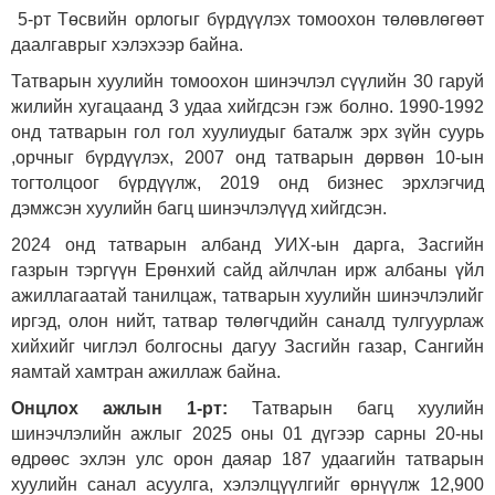
5-рт Төсвийн орлогыг бүрдүүлэх томоохон төлөвлөгөөт
даалгаврыг хэлэхээр байна.
Татварын хуулийн томоохон шинэчлэл сүүлийн 30 гаруй
жилийн хугацаанд 3 удаа хийгдсэн гэж болно. 1990-1992
онд татварын гол гол хуулиудыг баталж эрх зүйн суурь
,
орчныг бүрдүүлэх, 2007 онд татварын дөрвөн 10-ын
тогтолцоог бүрдүүлж, 2019 онд бизнес эрхлэгчид
дэмжсэн хуулийн багц шинэчлэлүүд хийгдсэн.
2024 онд татварын албанд УИХ-ын дарга, Засгийн
газрын тэргүүн Ерөнхий сайд айлчлан ирж албаны үйл
ажиллагаатай танилцаж, татварын хуулийн шинэчлэлийг
иргэд, олон нийт, татвар төлөгчдийн саналд тулгуурлаж
хийхийг чиглэл болгосны дагуу Засгийн газар, Сангийн
яамтай хамтран ажиллаж байна.
Онцлох ажлын 1-рт:
Татварын багц хуулийн
шинэчлэлийн ажлыг 2025 оны 01 дүгээр сарны 20-ны
өдрөөс эхлэн улс орон даяар 187 удаагийн татварын
хуулийн санал асуулга, хэлэлцүүлгийг өрнүүлж 12,900