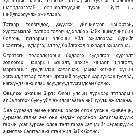
хүсэлтийг байнга сонсож, татварын хуульд зайлшгүй
шаардлагатай өөрчлөлтүүдийг тухай бүрт нь
шийдвэрлүүлж ажиллана.
Татвар төлөгчдөд үзүүлэх үйлчилгээг чанартай,
хүртээмжтэй, татвар төлөгчид хялбар байх шийдлийг бий
болгож, татварын албаны үйл ажиллагаа бүрийг
нээлттэй, шударга, ил тод байлгахад анхаарч ажиллана.
Стратеги төлөвлөгөөнд бодлого судалгаа, сургалт
зөвлөгөө, чанарын хяналт, цахим хяналт шалгалт,
маргааныг урьдчилан хэлэлцэх, цахим хөгжил, хүний
хөгжил, татвар төлөгч иргэний асуудал хариуцсан тусдаа
,
нэгжүүд ч ажиллах асуудлууд тусгагдсан болно.
Онцлох ажлын 3-рт:
Олон улсын дүрмээр татварын
алба тоглох буюу үйл ажиллагаагаа нийцүүлж ажиллана.
Энэ хүрээнд өмнө нэгдэж орсон олон улсын конвенци,
дүрмээс гадна энэ онд нэгдэж орсоноо баталгаажуулж
гарын үсэг зурсан олон талт гэрээ хэлцлийг хэрэгжүүлж
ажиллах бэлтгэл ажилтай жил байх болно.