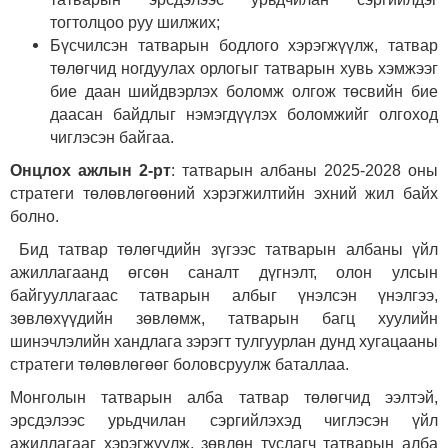
тогтолцоо руу шилжих;
Бүсчилсэн татварын бодлого хэрэгжүүлж, татвар
төлөгчид ногдуулах орлогыг татварын хувь хэмжээг
бие даан шийдвэрлэх боломж олгож төсвийн бие
даасан байдлыг нэмэгдүүлэх боломжийг олгоход
чиглэсэн байгаа.
Онцлох ажлын 2-рт
: татварын албаны 2025-2028 оны
стратеги төлөвлөгөөний хэрэгжилтийн эхний жил байх
болно.
Бид татвар төлөгчдийн зүгээс татварын албаны үйл
ажиллагаанд өгсөн саналт дүгнэлт, олон улсын
байгууллагаас татварын албыг үнэлсэн үнэлгээ,
зөвлөхүүдийн зөвлөмж, татварын багц хуулийн
шинэчлэлийн хандлага зэрэгт тулгуурлан дунд хугацааны
стратеги төлөвлөгөөг боловсруулж баталлаа.
Монголын татварын алба татвар төлөгчид ээлтэй,
эрсдэлээс урьдчилан сэргийлэхэд чиглэсэн үйл
ажиллагааг хэрэгжүүлж, зөвлөн туслагч татварын алба