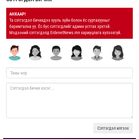
АНХААР!
Та сэтгэгдэл бичихдээ хууль зүйн болон ёс суртахууныг
баримтална уу. Ёс бус сэтгэгдлийг админ устгах эрхтэй.
Мэдээний сэтгэгдэлд ErdenetNews.mn хариуцлага хүлээхгүй.
Сэтгэгдэл илгээх