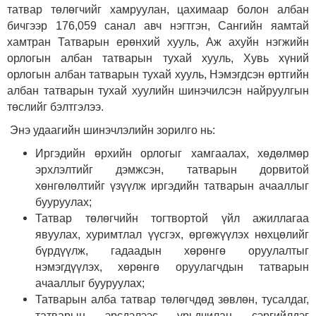
татвар төлөгчийг хамруулан, цахимаар болон албан
бичгээр 176,059 санал авч нэгтгэн, Сангийн яамтай
хамтран Татварын ерөнхий хууль, Аж ахуйн нэгжийн
орлогын албан татварын тухай хууль, Хувь хүний
орлогын албан татварын тухай хууль, Нэмэгдсэн өртгийн
албан татварын тухай хуулийн шинэчилсэн найруулгын
төслийг бэлтгэлээ.
Энэ удаагийн шинэчлэлийн зорилго нь:
Иргэдийн өрхийн орлогыг хамгаалах, хөдөлмөр
эрхлэлтийг дэмжсэн, татварын дорвитой
хөнгөлөлтийг үзүүлж иргэдийн татварын ачааллыг
бууруулах
;
Татвар төлөгчийн тогтвортой үйл ажиллагаа
явуулах, хуримтлал үүсгэх, өргөжүүлэх нөхцөлийг
бүрдүүлж, гадаадын хөрөнгө оруулалтыг
нэмэгдүүлэх, хөрөнгө оруулагчдын татварын
ачааллыг бууруулах
;
Татварын алба татвар төлөгчдөд зөвлөн, тусалдаг,
татварын эрсдэлээс урьдчилан сэргийлдэг