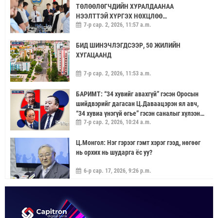
ТӨЛӨӨЛӨГЧДИЙН ХУРАЛДААНАА
НЭЭЛТТЭЙ ХҮРГЭХ НӨХЦЛӨӨ
7-р сар. 2, 2026, 11:57 a.m.
САЙЖРУУЛААЧ
БИД ШИНЭЧЛЭГДСЭЭР, 50 ЖИЛИЙН
ХУГАЦААНД
7-р сар. 2, 2026, 11:53 a.m.
БАРИМТ: “34 хувийг авахгүй” гэсэн Оросын
шийдвэрийг дагасан Ц.Даваацэрэн ял авч,
“34 хувиа үнэгүй өгье” гэсэн саналыг хүлээн
7-р сар. 2, 2026, 10:24 a.m.
аваагүй хүмүүс хариуцлагагүй үлдэв
Ц.Монгол: Нэг гэрээг гэмт хэрэг гээд, нөгөөг
нь орхих нь шударга ёс уу?
6-р сар. 17, 2026, 9:26 p.m.
МОНГОЛ УЛС “ЭРДЭНЭТ ҮЙЛДВЭР”-ЭЭР
ДАМЖУУЛААД ЗЭС ХАЙЛУУЛАХ
ҮЙЛДВЭРИЙН ХЭДЭН ХУВИЙГ ЭЗЭМШИХ ВЭ