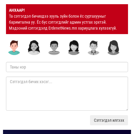
АНХААР!
Та сэтгэгдэл бичихдээ хууль зүйн болон ёс суртахууныг
баримтална уу. Ёс бус сэтгэгдлийг админ устгах эрхтэй.
Мэдээний сэтгэгдэлд ErdenetNews.mn хариуцлага хүлээхгүй.
Сэтгэгдэл илгээх