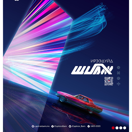
5-р сар. 21, 2026, 11:40 a.m.
ГЭДЭГ АСУУДАЛ ГАРЧ ИРНЭ
ЗУУН НАСЫГ ДАВСАН “ХӨВЧИЙН ХӨХ
ГОНИО” АЛДАРТАЙ Д.ГОНЧИГДАГВА
2-р сар. 17, 2026, 10:38 a.m.
ОРОН НУТАГТ ГАЗАР ОЛГОХ ЭРХ МЭДЛИЙГ
ШИЛЖҮҮЛНЭ
1-р сар. 19, 2026, 10:54 a.m.
ТЭТГЭВРИЙН ЗЭЭЛИЙН ХҮҮГ БУУРУУЛАХ,
УРТАСГАХ ЧИГЛЭЛЭЭР АЖИЛЛАНА
1-р сар. 19, 2026, 10:52 a.m.
ИРГЭДИЙН НЭРИЙН ДАНСНЫ
ХУРИМТЛАЛЫГ НЭГ САЯД ХҮРГЭНЭ
1-р сар. 19, 2026, 10:48 a.m.
ЭНЭ ЖИЛ БҮХ НИЙТЭЭРЭЭ 15 ХОНОГ АМРАХ