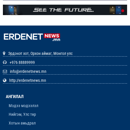
НЬ
1-р сар. 7, 2026, 3:41 p.m.
РЕДАКЦИУДЫН НЭГДЭЛ “ГАН ҮЗЭГ”
ШАГНАЛ ХҮРТЛЭЭ
12-р сар. 22, 2025, 11:29 a.m.
Эрдэнэт хот, Орхон аймаг, Монгол улс
ЗАРЛАЛ
+976 88889999
info@erdenetnews.mn
12-р сар. 19, 2025, 3:20 p.m.
http://erdenetnews.mn
ОРХОН АЙМГИЙН ТӨСВИЙН ЕРӨНХИЙЛӨН
ЗАХИРАГЧИЙН 2026 ОНЫ ХУДАЛДАН АВАХ
АНГИЛАЛ
АЖИЛЛАГААНЫ ТӨЛӨВЛӨГӨӨ БАТЛАГДЛАА
12-р сар. 16, 2025, 9:47 a.m.
Мэдээ мэдээлэл
Нийгэм, Улс төр
ЛАНЖГАР ҮЙЛДВЭР МААНЬ
ЭРДЭНЭТЧҮҮДЭЭС ӨГӨӨЖ ХИШГЭЭ
Хотын амьдрал
ХАРАМЛАСААР Л БАЙХ УУ