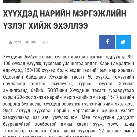
ХҮҮХДЭД НАРИЙН МЭРГЭЖЛИЙН
ҮЗЛЭГ ХИЙЖ ЭХЭЛЛЭЭ
None
1861
7
Хүүхдийн Амбулаторын хүлээн авахаар ажлын өдрүүдэд 90-
100 хүүхэд үзүүлж, тусламж үйлчилгээ авдаг. Харин амралтын
өдрүүдэд 150-180 хүүхэд болж өсдөг гэдгийг эмч нар ярьлаа.
Одоогийн байдлаар Хүүхдийн тасагт 50 хүүхэд томуугийн
өвчлөлөөр хэвтэн эмчлүүлж, гурван хүүхэд Эрчимт
эмчилгээнд байна. БОЭТ-ийн Хүүхдийн тасагт гуравдугаар
сарын 20-ноос эхлэн нарийн мэргэжлийн эмч нар 15-17 цагийн
хооронд бүх насны хүүхдэд зориулсан үзлэгийг хийж эхэлжээ.
Эцэг эхчүүд хүүхдээ нарийн мэргэжлийн эмчийн үзлэгт
хамруулахад цаг авч үзүүлэх юм. Мөн томуугийн дэгдэлт
буураагүйтэй холбоотой амны хаалт зүүж, эрүүл, шим
тэжээлээр хооллож, бага насны хүүхдийг 22 цагаас өмнө