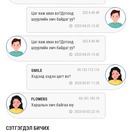
202.9.40.48
Цаг яаж авах вэ?Дотоод
шүүрлийн эмч байдаг уу?
2025-04-25 13:42
202.9.40.48
Цаг яаж авах вэ?Дотоод
шүүрлийн эмч байдаг уу?
2025-04-25 13:42
59.153.115.116
SMILE
Хэдэнд хэдэн цагт вэ?
2025-05-01 11:28
66.181.183.19
FLOWERS
Харшлын эмч байгаа юу
2025-05-02 22:16
СЭТГЭГДЭЛ БИЧИХ