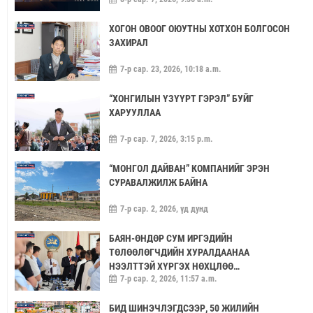
ХОГОН ОВООГ ОЮУТНЫ ХОТХОН БОЛГОСОН
ЗАХИРАЛ
7-р сар. 23, 2026, 10:18 a.m.
“ХОНГИЛЫН ҮЗҮҮРТ ГЭРЭЛ” БУЙГ
ХАРУУЛЛАА
7-р сар. 7, 2026, 3:15 p.m.
“МОНГОЛ ДАЙВАН” КОМПАНИЙГ ЭРЭН
СУРАВАЛЖИЛЖ БАЙНА
7-р сар. 2, 2026, үд дунд
БАЯН-ӨНДӨР СУМ ИРГЭДИЙН
ТӨЛӨӨЛӨГЧДИЙН ХУРАЛДААНАА
НЭЭЛТТЭЙ ХҮРГЭХ НӨХЦЛӨӨ
7-р сар. 2, 2026, 11:57 a.m.
САЙЖРУУЛААЧ
БИД ШИНЭЧЛЭГДСЭЭР, 50 ЖИЛИЙН