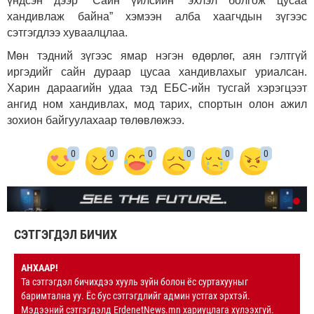
үндсэн дээр “Сайн үйлсийн” эхлэл болгож цусаа
хандивлаж байна” хэмээн алба хаагчдын зүгээс
сэтгэгдлээ хуваалцлаа.
Мөн тэдний зүгээс ямар нэгэн өдөрлөг, аян гэлтгүй
иргэдийг сайн дураар цусаа хандивлахыг уриалсан.
Харин дараагийн удаа тэд ЕБС-ийн тусгай хэрэгцээт
ангид ном хандивлах, мод тарих, спортын олон ажил
зохион байгуулахаар төлөвлөжээ.
0
0
0
0
0
0
СЭТГЭГДЭЛ БИЧИХ
АНХААР!
Та сэтгэгдэл бичихдээ хууль зүйн болон ёс суртахууныг
баримтална уу. Ёс бус сэтгэгдлийг админ устгах эрхтэй.
Мэдээний сэтгэгдэлд ErdenetNews.mn хариуцлага хүлээхгүй.