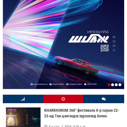
KHARKHORUM 360° фестиваль 8-р сарын 22-
23-нд Төв цэнгэлдэх хүрээлэнд болно
8-р сар. 7, 2026, 9:36 a.m.