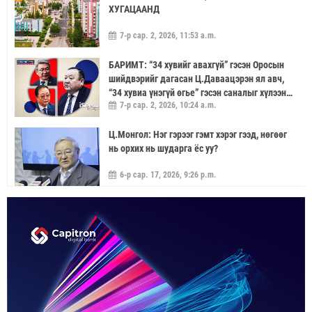
ХУГАЦААНД
7-р сар. 2, 2026, 11:53 a.m.
БАРИМТ: “34 хувийг авахгүй” гэсэн Оросын
шийдвэрийг дагасан Ц.Даваацэрэн ял авч,
“34 хувиа үнэгүй өгье” гэсэн саналыг хүлээн
7-р сар. 2, 2026, 10:24 a.m.
аваагүй хүмүүс хариуцлагагүй үлдэв
Ц.Монгол: Нэг гэрээг гэмт хэрэг гээд, нөгөөг
нь орхих нь шударга ёс уу?
6-р сар. 17, 2026, 9:26 p.m.
МОНГОЛ УЛС “ЭРДЭНЭТ ҮЙЛДВЭР”-ЭЭР
ДАМЖУУЛААД ЗЭС ХАЙЛУУЛАХ
ҮЙЛДВЭРИЙН ХЭДЭН ХУВИЙГ ЭЗЭМШИХ ВЭ
5-р сар. 21, 2026, 11:40 a.m.
ГЭДЭГ АСУУДАЛ ГАРЧ ИРНЭ
ЗУУН НАСЫГ ДАВСАН “ХӨВЧИЙН ХӨХ
ГОНИО” АЛДАРТАЙ Д.ГОНЧИГДАГВА