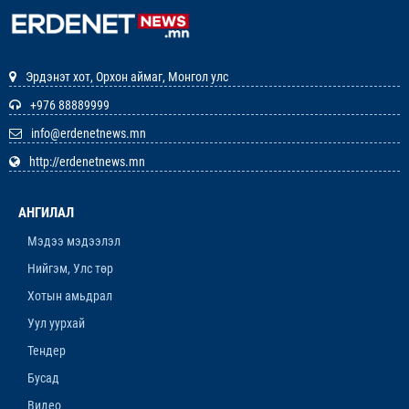
ШАГНАЛ ХҮРТЛЭЭ
12-р сар. 22, 2025, 11:29 a.m.
Эрдэнэт хот, Орхон аймаг, Монгол улс
ЗАРЛАЛ
+976 88889999
info@erdenetnews.mn
12-р сар. 19, 2025, 3:20 p.m.
http://erdenetnews.mn
ОРХОН АЙМГИЙН ТӨСВИЙН ЕРӨНХИЙЛӨН
ЗАХИРАГЧИЙН 2026 ОНЫ ХУДАЛДАН АВАХ
АНГИЛАЛ
АЖИЛЛАГААНЫ ТӨЛӨВЛӨГӨӨ БАТЛАГДЛАА
12-р сар. 16, 2025, 9:47 a.m.
Мэдээ мэдээлэл
Нийгэм, Улс төр
ЛАНЖГАР ҮЙЛДВЭР МААНЬ
ЭРДЭНЭТЧҮҮДЭЭС ӨГӨӨЖ ХИШГЭЭ
Хотын амьдрал
ХАРАМЛАСААР Л БАЙХ УУ
Уул уурхай
12-р сар. 11, 2025, 4:06 p.m.
Тендер
ОРОН НУТАГТ ХДХВ-ИЙН ХАЛДВАРТАЙ
Бусад
ХҮМҮҮСЭЭ ЭМЧЛЭХЭД БЭЛЭН ҮҮ
Видео