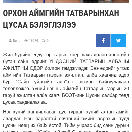
ОРХОН АЙМГИЙН ТАТВАРЫНХАН
ЦУСАА БЭЛЭГЛЭЛЭЭ
None
16970
0
Жил бүрийн есдүгээр сарын хоёр дахь долоо хоногийн
бүтэн сайн өдрийг ҮНДЭСНИЙ ТАТВАРЫН АЛБАНЫ
АЖИЛТНЫ ӨДӨР болгон тэмдэглэдэг. Энэ өдрийг угтаж
аймгийн Татварын газрын ажилтан, алба хаагчид өдөр
бүр “Сайн үйлсийн аян”-ыг зохион байгуулахаар
төлөвлөжээ. Үүний нэг нь аймгийн Татварын газрын 20
гаруй ажилтан алба хаагч БОЭТ-ийн Цусны салбар төвд
цусаа хандивлалаа.
Нэг хүний хандивласан цус гурван хүний алтан амийг
авардаг. Нэн яаралтай өвчтөний амийг аврахын тулд
цусны нөөц их байх ёстой. Тийм учраас бид сайн дурын