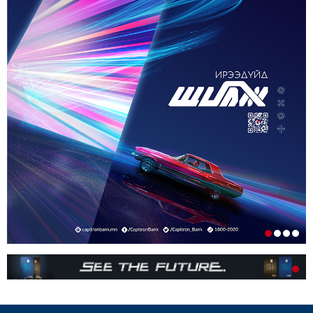
2-р сар. 17, 2026, 10:38 a.m.
ОРОН НУТАГТ ГАЗАР ОЛГОХ ЭРХ МЭДЛИЙГ
ШИЛЖҮҮЛНЭ
1-р сар. 19, 2026, 10:54 a.m.
ТЭТГЭВРИЙН ЗЭЭЛИЙН ХҮҮГ БУУРУУЛАХ,
УРТАСГАХ ЧИГЛЭЛЭЭР АЖИЛЛАНА
1-р сар. 19, 2026, 10:52 a.m.
ИРГЭДИЙН НЭРИЙН ДАНСНЫ
ХУРИМТЛАЛЫГ НЭГ САЯД ХҮРГЭНЭ
1-р сар. 19, 2026, 10:48 a.m.
ЭНЭ ЖИЛ БҮХ НИЙТЭЭРЭЭ 15 ХОНОГ АМРАХ
НЬ
1-р сар. 7, 2026, 3:41 p.m.
РЕДАКЦИУДЫН НЭГДЭЛ “ГАН ҮЗЭГ”