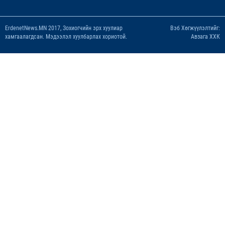
ErdenetNews.MN 2017, Зохиогчийн эрх хуулиар
Вэб Хөгжүүлэлтийг:
хамгаалагдсан. Мэдээлэл хуулбарлах хориотой.
Авзага ХХК