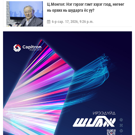
Ц.Монгол: Нэг гэрээг гэмт хэрэг гээд, нөгөөг
нь орхих нь шударга ёс уу?
6-р сар. 17, 2026, 9:26 p.m.
МОНГОЛ УЛС “ЭРДЭНЭТ ҮЙЛДВЭР”-ЭЭР
ДАМЖУУЛААД ЗЭС ХАЙЛУУЛАХ
ҮЙЛДВЭРИЙН ХЭДЭН ХУВИЙГ ЭЗЭМШИХ ВЭ
5-р сар. 21, 2026, 11:40 a.m.
ГЭДЭГ АСУУДАЛ ГАРЧ ИРНЭ
ЗУУН НАСЫГ ДАВСАН “ХӨВЧИЙН ХӨХ
ГОНИО” АЛДАРТАЙ Д.ГОНЧИГДАГВА
2-р сар. 17, 2026, 10:38 a.m.
ОРОН НУТАГТ ГАЗАР ОЛГОХ ЭРХ МЭДЛИЙГ
ШИЛЖҮҮЛНЭ
1-р сар. 19, 2026, 10:54 a.m.
ТЭТГЭВРИЙН ЗЭЭЛИЙН ХҮҮГ БУУРУУЛАХ,
УРТАСГАХ ЧИГЛЭЛЭЭР АЖИЛЛАНА