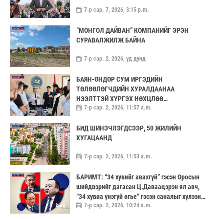
7-р сар. 7, 2026, 3:15 p.m.
“МОНГОЛ ДАЙВАН” КОМПАНИЙГ ЭРЭН
СУРАВАЛЖИЛЖ БАЙНА
7-р сар. 2, 2026, үд дунд
БАЯН-ӨНДӨР СУМ ИРГЭДИЙН
ТӨЛӨӨЛӨГЧДИЙН ХУРАЛДААНАА
НЭЭЛТТЭЙ ХҮРГЭХ НӨХЦЛӨӨ
7-р сар. 2, 2026, 11:57 a.m.
САЙЖРУУЛААЧ
БИД ШИНЭЧЛЭГДСЭЭР, 50 ЖИЛИЙН
ХУГАЦААНД
7-р сар. 2, 2026, 11:53 a.m.
БАРИМТ: “34 хувийг авахгүй” гэсэн Оросын
шийдвэрийг дагасан Ц.Даваацэрэн ял авч,
“34 хувиа үнэгүй өгье” гэсэн саналыг хүлээн
7-р сар. 2, 2026, 10:24 a.m.
аваагүй хүмүүс хариуцлагагүй үлдэв