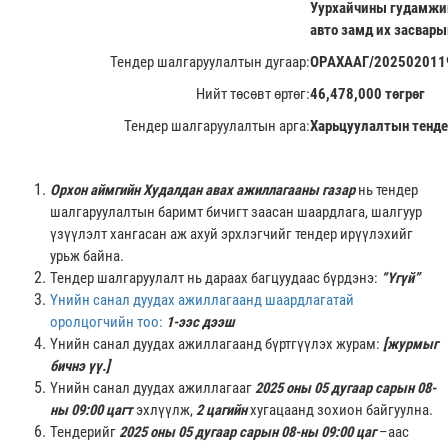
Уурхайчины гудамжий
авто замд их засвары
Тендер шалгаруулалтын дугаар:
ОРАХААГ/202502011
Нийт төсөвт өртөг:
46,478,000 төгрөг
Тендер шалгаруулалтын арга:
Харьцуулалтын тенде
Орхон аймгийн Худалдан авах ажиллагааны газар
нь тендер
шалгаруулалтын баримт бичигт заасан шаардлага, шалгуур
үзүүлэлт хангасан аж ахуй эрхлэгчийг тендер ирүүлэхийг
урьж байна.
Тендер шалгаруулалт нь дараах багцуудаас бүрдэнэ:
“Үгүй”
Үнийн санал дуудах ажиллагаанд шаардлагатай
оролцогчийн тоо:
1-ээс дээш
Үнийн санал дуудах ажиллагаанд бүртгүүлэх журам:
[журмыг
бичнэ үү.]
Үнийн санал дуудах ажиллагааг
2025
оны 05 дугаар сарын 08-
ны 09:00 цагт
эхлүүлж,
2 цагийн
хугацаанд зохион байгуулна.
Тендерийг
2025
оны 05 дугаар сарын 08-ны 09:00 цаг
–аас