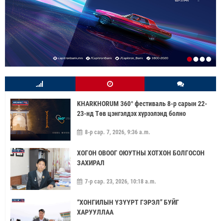
KHARKHORUM 360° фестиваль 8-р сарын 22-
23-нд Төв цэнгэлдэх хүрээлэнд болно
8-р сар. 7, 2026, 9:36 a.m.
ХОГОН ОВООГ ОЮУТНЫ ХОТХОН БОЛГОСОН
ЗАХИРАЛ
7-р сар. 23, 2026, 10:18 a.m.
“ХОНГИЛЫН ҮЗҮҮРТ ГЭРЭЛ” БУЙГ
ХАРУУЛЛАА