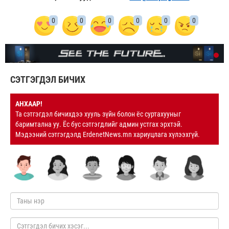
0
0
0
0
0
0
СЭТГЭГДЭЛ БИЧИХ
АНХААР!
Та сэтгэгдэл бичихдээ хууль зүйн болон ёс суртахууныг
баримтална уу. Ёс бус сэтгэгдлийг админ устгах эрхтэй.
Мэдээний сэтгэгдэлд ErdenetNews.mn хариуцлага хүлээхгүй.