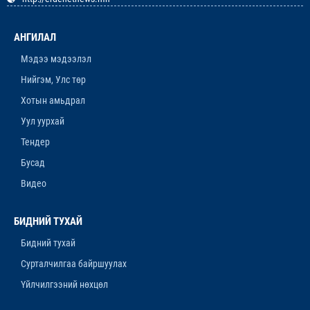
ОРХОН АЙМГИЙН ТӨСВИЙН ЕРӨНХИЙЛӨН
ЗАХИРАГЧИЙН 2026 ОНЫ ХУДАЛДАН АВАХ
АНГИЛАЛ
АЖИЛЛАГААНЫ ТӨЛӨВЛӨГӨӨ БАТЛАГДЛАА
12-р сар. 16, 2025, 9:47 a.m.
Мэдээ мэдээлэл
Нийгэм, Улс төр
ЛАНЖГАР ҮЙЛДВЭР МААНЬ
ЭРДЭНЭТЧҮҮДЭЭС ӨГӨӨЖ ХИШГЭЭ
Хотын амьдрал
ХАРАМЛАСААР Л БАЙХ УУ
Уул уурхай
12-р сар. 11, 2025, 4:06 p.m.
Тендер
ОРОН НУТАГТ ХДХВ-ИЙН ХАЛДВАРТАЙ
Бусад
ХҮМҮҮСЭЭ ЭМЧЛЭХЭД БЭЛЭН ҮҮ
Видео
12-р сар. 4, 2025, 6:26 p.m.
“ЯНЗАГА” ЗУСЛАНГ 25 ТЭРБУМ ТӨГРӨГӨӨР
БИДНИЙ ТУХАЙ
БҮРЭН ШИНЭЧИЛНЭ
Бидний тухай
11-р сар. 14, 2025, 5:53 p.m.
Сурталчилгаа байршуулах
Үйлчилгээний нөхцөл