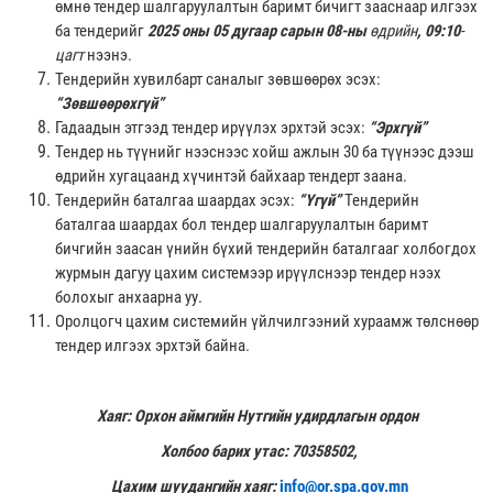
өмнө тендер шалгаруулалтын баримт бичигт зааснаар илгээх
ба тендерийг
2025
оны 05 дугаар сарын 08-ны
өдрийн
, 09:10
-
цагт
нээнэ.
Тендерийн хувилбарт саналыг зөвшөөрөх эсэх:
“Зөвшөөрөхгүй”
Гадаадын этгээд тендер ирүүлэх эрхтэй эсэх:
“Эрхгүй”
Тендер нь түүнийг нээснээс хойш ажлын 30 ба түүнээс дээш
өдрийн хугацаанд хүчинтэй байхаар тендерт заана.
Тендерийн баталгаа шаардах эсэх:
“Үгүй”
Тендерийн
баталгаа шаардах бол тендер шалгаруулалтын баримт
бичгийн заасан үнийн бүхий тендерийн баталгааг холбогдох
журмын дагуу цахим системээр ирүүлснээр тендер нээх
болохыг анхаарна уу.
Оролцогч цахим системийн үйлчилгээний хураамж төлснөөр
тендер илгээх эрхтэй байна.
Хаяг: Орхон аймгийн Нутгийн удирдлагын ордон
Холбоо барих утас: 70358502,
Цахим шуудангийн хаяг:
info@or.spa.gov.mn